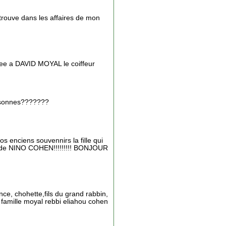
trouve dans les affaires de mon
ee a DAVID MOYAL le coiffeur
ersonnes???????
 enciens souvennirs la fille qui
r de NINO COHEN!!!!!!!!! BONJOUR
nce, chohette,fils du grand rabbin,
amille moyal rebbi eliahou cohen