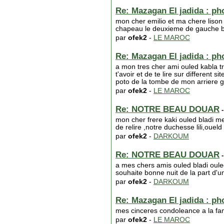
Re: Mazagan El jadida : phot
mon cher emilio et ma chere lison 
chapeau le deuxieme de gauche 
par
ofek2
-
LE MAROC
Re: Mazagan El jadida : phot
a mon tres cher ami ouled kabla tr
t'avoir et de te lire sur different
poto de la tombe de mon arriere
par
ofek2
-
LE MAROC
Re: NOTRE BEAU DOUAR
-
mon cher frere kaki ouled bladi me
de relire ,notre duchesse lili,ouel
par
ofek2
-
DARKOUM
Re: NOTRE BEAU DOUAR
-
a mes chers amis ouled bladi oule
souhaite bonne nuit de la part d'u
par
ofek2
-
DARKOUM
Re: Mazagan El jadida : phot
mes cinceres condoleance a la fam
par
ofek2
-
LE MAROC