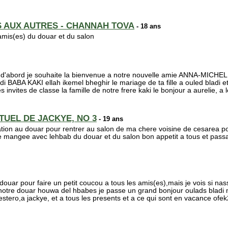
S AUX AUTRES - CHANNAH TOVA
- 18 ans
amis(es) du douar et du salon
 d'abord je souhaite la bienvenue a notre nouvelle amie ANNA-MICHE
 BABA KAKI ellah ikemel bheghir le mariage de ta fille a ouled bladi
invites de classe la famille de notre frere kaki le bonjour a aurelie, a le
RTUEL DE JACKYE, NO 3
- 19 ans
tation au douar pour rentrer au salon de ma chere voisine de cesarea p
 le mangee avec lehbab du douar et du salon bon appetit a tous et pass
u douar pour faire un petit coucou a tous les amis(es),mais je vois s
notre douar houwa del hbabes je passe un grand bonjour oulads bladi m
estero,a jackye, et a tous les presents et a ce qui sont en vacance ofek