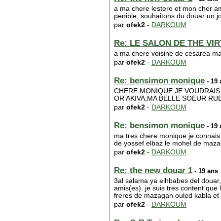
a ma chere lestero et mon cher am
penible, souhaitons du douar un j
par
ofek2
-
DARKOUM
Re: LE SALON DE THE VI
a ma chere voisine de cesarea ma 
par
ofek2
-
DARKOUM
Re: bensimon monique
- 19 
CHERE MONIQUE JE VOUDRAIS S
OR AKIVA,MA BELLE SOEUR RU
par
ofek2
-
DARKOUM
Re: bensimon monique
- 19 
ma tres chere monique je connais tr
de yossef elbaz le mohel de mazag
par
ofek2
-
DARKOUM
Re: the new douar 1
- 19 ans
3al salama ya elhbabes del douar, 
amis(es). je suis tres content que 
freres de mazagan ouled kabla et 
par
ofek2
-
DARKOUM