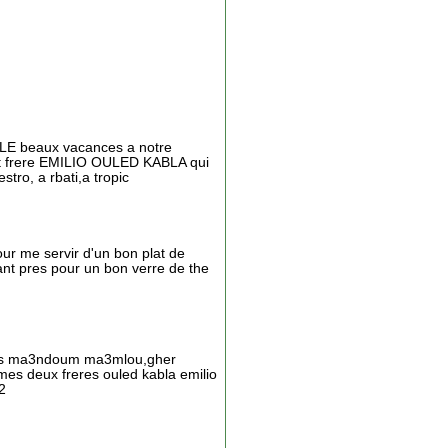
LLE beaux vacances a notre
 et frere EMILIO OULED KABLA qui
stro, a rbati,a tropic
our me servir d'un bon plat de
ant pres pour un bon verre de the
i nass ma3ndoum ma3mlou,gher
es deux freres ouled kabla emilio
2