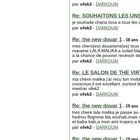
par
ofek2
-
DARKOUM
Re: SOUHAITONS LES UN
je souhaite chana tova a tous les 
par
ofek2
-
DARKOUM
Re: the new douar 1
- 18 ans
mes chers(es) douariens(es) tous
maraine LALA MALIKA a ouled bladi
a la chance de pouvoir recevoir des 
par
ofek2
-
DARKOUM
Re: LE SALON DE THE VI
ma chere malika j'ai recu ton invi
couscous,il est excellant ,surtout
meshar ofek2
par
ofek2
-
DARKOUM
Re: the new douar 1
- 19 ans
tres chere lala malika je passe a
hedrou flogrene bla souhab,mais 
et baba kaki,a mon ami tropico,a l
par
ofek2
-
DARKOUM
Re: the new douar 1
- 19 ans