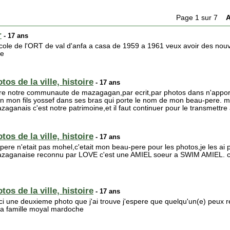
Page 1 sur 7
A
r
- 17 ans
cole de l'ORT de val d'anfa a casa de 1959 a 1961 veux avoir des nou
de
os de la ville, histoire
- 17 ans
vre notre communaute de mazagagan,par ecrit,par photos dans n'apporte
 tien mon fils yossef dans ses bras qui porte le nom de mon beau-pere. 
aganais c'est notre patrimoine,et il faut continuer pour le transmettre
os de la ville, histoire
- 17 ans
ere n'etait pas mohel,c'etait mon beau-pere pour les photos,je les ai po
mazaganaise reconnu par LOVE c'est une AMIEL soeur a SWIM AMIEL.
os de la ville, histoire
- 17 ans
i une deuxieme photo que j'ai trouve j'espere que quelqu'un(e) peux r
a famille moyal mardoche