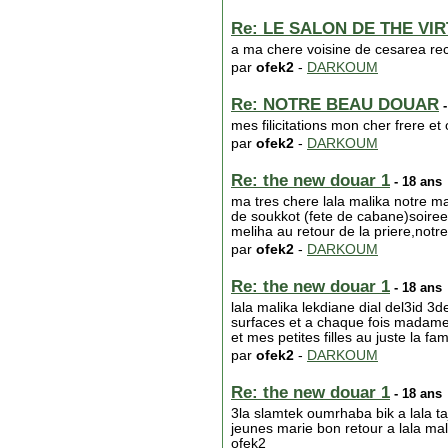
Re: LE SALON DE THE VIR
a ma chere voisine de cesarea re
par
ofek2
-
DARKOUM
Re: NOTRE BEAU DOUAR
-
mes filicitations mon cher frere e
par
ofek2
-
DARKOUM
Re: the new douar 1
- 18 ans
ma tres chere lala malika notre m
de soukkot (fete de cabane)soiree 
meliha au retour de la priere,not
par
ofek2
-
DARKOUM
Re: the new douar 1
- 18 ans
lala malika lekdiane dial del3id 3d
surfaces et a chaque fois madame 
et mes petites filles au juste la f
par
ofek2
-
DARKOUM
Re: the new douar 1
- 18 ans
3la slamtek oumrhaba bik a lala ta
jeunes marie bon retour a lala mali
ofek2