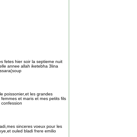
fetes hier soir la septieme nuit
elle annee allah iketebha 3lina
essara(soup
le poissonier,et les grandes
femmes et maris et mes petits fils
e confession
ladi,mes sinceres voeux pour les
ye,et ouled bladi frere emilio