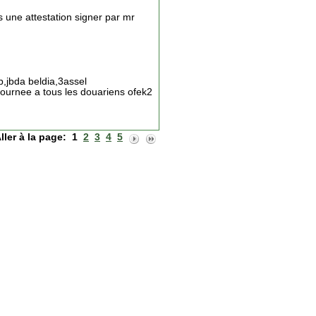
is une attestation signer par mr
b,jbda beldia,3assel
journee a tous les douariens ofek2
ller à la page:
1
2
3
4
5