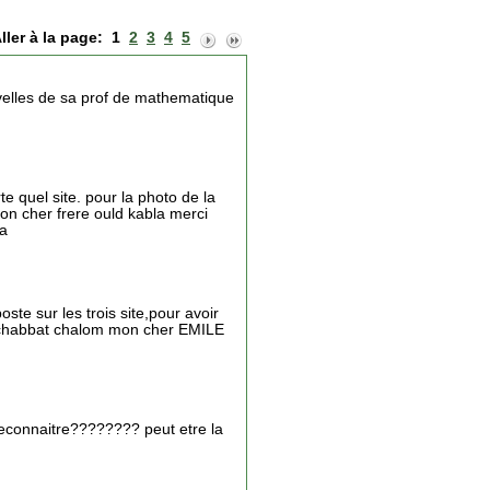
ller à la page:
1
2
3
4
5
velles de sa prof de mathematique
 quel site. pour la photo de la
mon cher frere ould kabla merci
 a
ste sur les trois site,pour avoir
 chabbat chalom mon cher EMILE
econnaitre???????? peut etre la