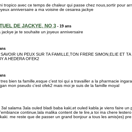
i tropico avec ce temps de chaleur qui passe chez nous,sortir pour arr
oyeux anniversaire a ma voisine de cesarea jackye
RTUEL DE JACKYE, NO 3
- 19 ans
jackye je te souhaite un joyeux anniversaire
ans
AVOIR UN PEUX SUR TA FAMILLE,TON FRERE SIMON,ELIE ET TA 
BY A HEDERA OFEK2
ans
es bien ta famille,esque c'est toi qui a travailler a la pharmacie ingara
an mon pseudo c'est ofek2 mais moi je suis de la famille moyal
3al salama 3ala ouled bladi baba kaki,et ouled kabla je viens faire un p
l'embiance continue,lala malika content de te lire,a toi ma chere lestero
kaki. me reste que de passer un grand bonjour a tous les amis(es) pre