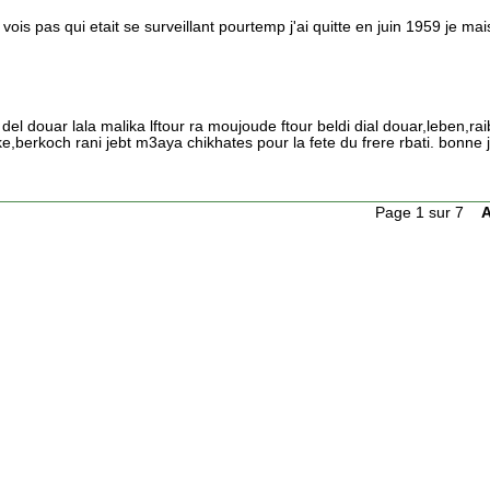
ois pas qui etait se surveillant pourtemp j'ai quitte en juin 1959 je ma
el douar lala malika lftour ra moujoude ftour beldi dial douar,leben,rai
berkoch rani jebt m3aya chikhates pour la fete du frere rbati. bonne 
Page 1 sur 7
A