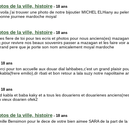
os de la ville, histoire
- 18 ans
voila j'ai trouver une photo de notre bijoutier MICHEL ELHiany au peleri
bonne journee mardoche moyal
os de la ville, histoire
- 18 ans
es fiere de toi pour tes ecris et photos pour nous anciens(es) mazagan
 site,pour revivre nos beaux souvenirs passer a mazagan et les faire voir
 grand pere que je porte son nom amicalement moyal mardoche
 18 ans
rci pour ton accuelle aux douar dial lahbabes,c'est un grand plaisir pou
d kabla(frere emilio),dr rbati et bon retour a lala suzy notre napolitain
 18 ans
d kabla et baba kaky et a tous les douariens et douarienes anciens(nes
n vieux doarien ofek2
os de la ville, histoire
- 18 ans
ille Bensimon pour le dece de votre bien aimee SARA de la part de la 