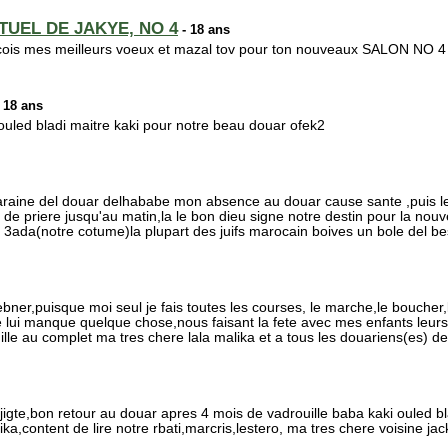
TUEL DE JAKYE, NO 4
- 18 ans
cois mes meilleurs voeux et mazal tov pour ton nouveaux SALON NO 4
 18 ans
t ouled bladi maitre kaki pour notre beau douar ofek2
araine del douar delhababe mon absence au douar cause sante ,puis les 
de priere jusqu'au matin,la le bon dieu signe notre destin pour la nouv
re 3ada(notre cotume)la plupart des juifs marocain boives un bole del b
ebner,puisque moi seul je fais toutes les courses, le marche,le boucher,
lui manque quelque chose,nous faisant la fete avec mes enfants leurs 
amille au complet ma tres chere lala malika et a tous les douariens(es) d
jigte,bon retour au douar apres 4 mois de vadrouille baba kaki ouled b
ka,content de lire notre rbati,marcris,lestero, ma tres chere voisine jack