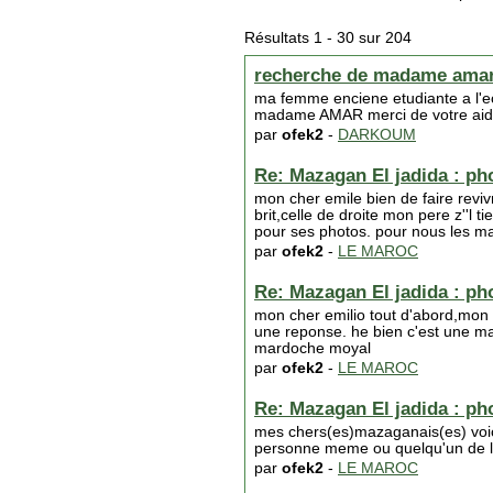
Résultats 1 - 30 sur 204
recherche de madame ama
ma femme enciene etudiante a l'e
madame AMAR merci de votre ai
par
ofek2
-
DARKOUM
Re: Mazagan El jadida : phot
mon cher emile bien de faire revi
brit,celle de droite mon pere z''l
pour ses photos. pour nous les maz
par
ofek2
-
LE MAROC
Re: Mazagan El jadida : phot
mon cher emilio tout d'abord,mon p
une reponse. he bien c'est une 
mardoche moyal
par
ofek2
-
LE MAROC
Re: Mazagan El jadida : phot
mes chers(es)mazaganais(es) voic
personne meme ou quelqu'un de l
par
ofek2
-
LE MAROC