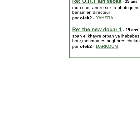
Re: O.R.T ain sebaa
- 19 ans
mon cher andre sur ta photo je ne v
bensmien directeur
par
ofek2
-
YAHSRA
Re: the new douar 1
- 19 ans
sbah el khayre orbah ya lhababes d
hour,mesmnates,beghrires,chekoke,
par
ofek2
-
DARKOUM