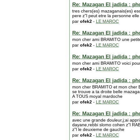
Re: Mazagan El jadida : phot
tres chers(es) mazaganais(es) esq
pere z"l peut etre la personne el
par
ofek2
-
LE MAROC
Re: Mazagan El jadida : phot
mon cher ami BRAMITO une petite
par
ofek2
-
LE MAROC
Re: Mazagan El jadida : phot
mon cher ami BRAMITO voici pour 
par
ofek2
-
LE MAROC
Re: Mazagan El jadida : phot
mon cher BRAMITO et mon cher EMIL
se trouve a ta droite belle maz
A TOUS moyal mardoche
par
ofek2
-
LE MAROC
Re: Mazagan El jadida : phot
avec une grande douleur,j;ai appri
dayane,rebbi slomo cohen z"l RAB
z"l le deuxieme de gauche
par
ofek2
-
LE MAROC