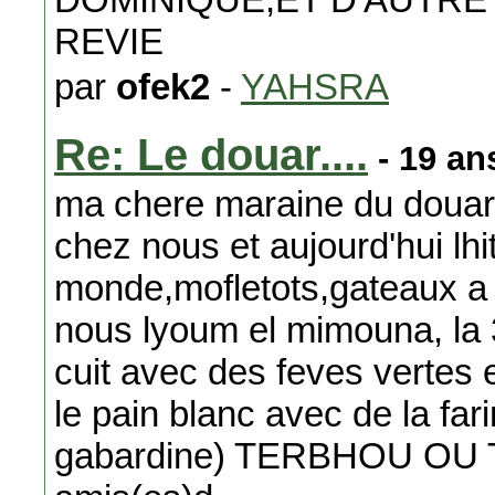
REVIE
par
ofek2
-
YAHSRA
Re: Le douar....
- 19 an
ma chere maraine du douar l
chez nous et aujourd'hui lh
monde,mofletots,gateaux a 
nous lyoum el mimouna, la 
cuit avec des feves vertes
le pain blanc avec de la fa
gabardine) TERBHOU OU 