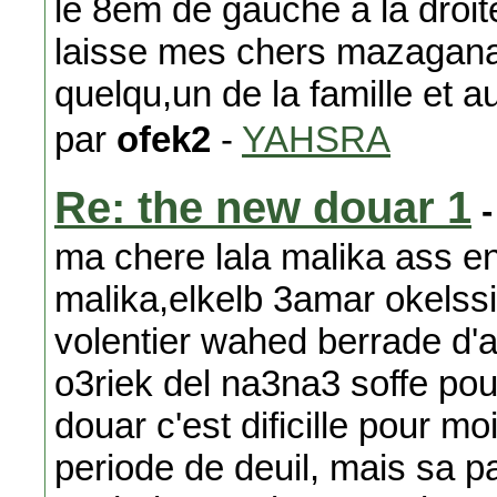
le 8em de gauche a la droit
laisse mes chers mazaganai
quelqu,un de la famille et au
par
ofek2
-
YAHSRA
Re: the new douar 1
-
ma chere lala malika ass en
malika,elkelb 3amar okelssi
volentier wahed berrade d'
o3riek del na3na3 soffe po
douar c'est dificille pour m
periode de deuil, mais sa 