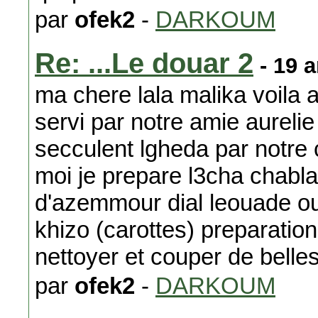
par
ofek2
-
DARKOUM
Re: ...Le douar 2
- 19 
ma chere lala malika voila a
servi par notre amie aurelie
secculent lgheda par notre 
moi je prepare l3cha chabl
d'azemmour dial leouade o
khizo (carottes) preparatio
nettoyer et couper de bell
par
ofek2
-
DARKOUM