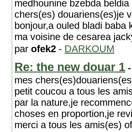
medhounine bzebda beldia o
chers(es) douariens(es)je 
bonjour,a ouled bladi baba k
ma voisine de cesarea jacky
par
ofek2
-
DARKOUM
Re: the new douar 1
-
mes chers(es)douariens(es)
petit coucou a tous les am
par la nature,je recommenc
choses en proportion,je re
merci a tous les amis(es) o