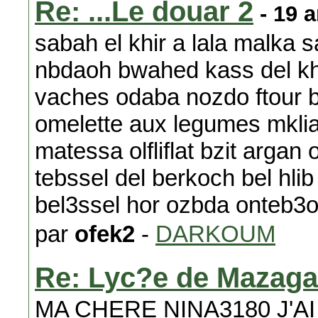
Re: ...Le douar 2
- 19 
sabah el khir a lala malka 
nbdaoh bwahed kass del kh
vaches odaba nozdo ftour be
omelette aux legumes mklia
matessa olfliflat bzit arga
tebssel del berkoch bel hli
bel3ssel hor ozbda onteb3
par
ofek2
-
DARKOUM
Re: Lyc?e de Mazag
MA CHERE NINA3180 J'AI