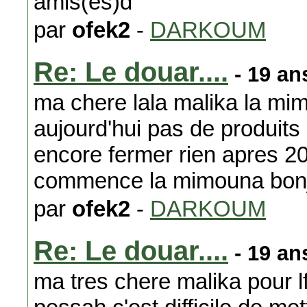
amis(es)d
par
ofek2
-
DARKOUM
Re: Le douar....
- 19 an
ma chere lala malika la mim
aujourd'hui pas de produits
encore fermer rien apres 20
commence la mimouna bonjo
par
ofek2
-
DARKOUM
Re: Le douar....
- 19 an
ma tres chere malika pour lf