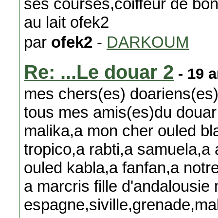
ses courses,coiffeur de bon 
au lait ofek2
par
ofek2
-
DARKOUM
Re: ...Le douar 2
- 19 
mes chers(es) doariens(es) 
tous mes amis(es)du douar 
malika,a mon cher ouled bl
tropico,a rabti,a samuela,a 
ouled kabla,a fanfan,a notre
a marcris fille d'andalousie
espagne,siville,grenade,mal