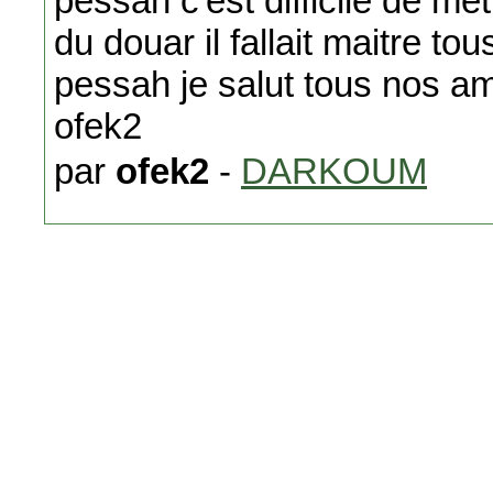
pessah c'est difficile de m
du douar il fallait maitre to
pessah je salut tous nos a
ofek2
par
ofek2
-
DARKOUM