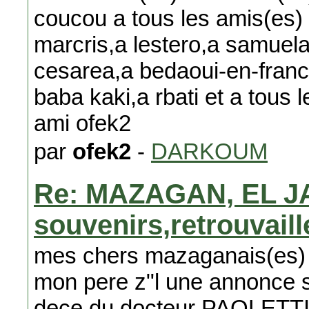
coucou a tous les amis(es) 
marcris,a lestero,a samuel
cesarea,a bedaoui-en-franc
baba kaki,a rbati et a tous l
ami ofek2
par
ofek2
-
DARKOUM
Re: MAZAGAN, EL J
souvenirs,retrouvail
mes chers mazaganais(es) j
mon pere z"l une annonce su
dece du docteur PAOLETTI q