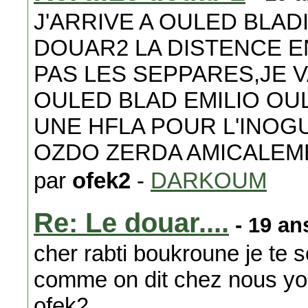
J'ARRIVE A OULED BLAD
DOUAR2 LA DISTENCE 
PAS LES SEPPARES,JE 
OULED BLAD EMILIO O
UNE HFLA POUR L'INOG
OZDO ZERDA AMICALEM
par
ofek2
-
DARKOUM
Re: Le douar....
- 19 an
cher rabti boukroune je te 
comme on dit chez nous y
ofek2