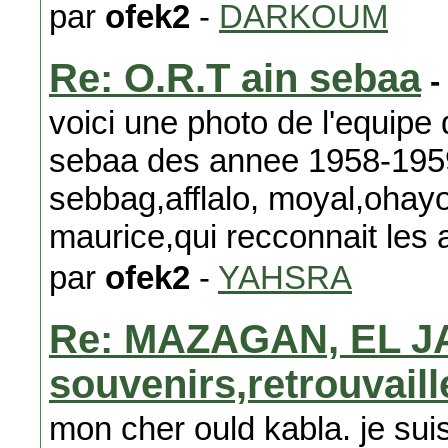
par
ofek2
-
DARKOUM
Re: O.R.T ain sebaa
-
voici une photo de l'equipe 
sebaa des annee 1958-1959 
sebbag,afflalo, moyal,ohayo
maurice,qui recconnait les
par
ofek2
-
YAHSRA
Re: MAZAGAN, EL J
souvenirs,retrouvail
mon cher ould kabla. je suis