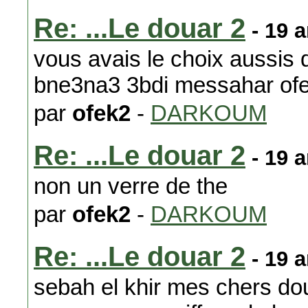
Re: ...Le douar 2
- 19 
vous avais le choix aussis
bne3na3 3bdi messahar of
par
ofek2
-
DARKOUM
Re: ...Le douar 2
- 19 
non un verre de the
par
ofek2
-
DARKOUM
Re: ...Le douar 2
- 19 
sebah el khir mes chers do