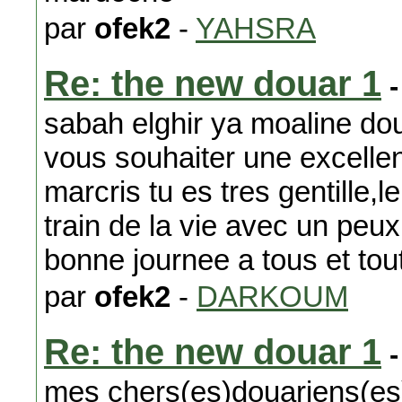
par
ofek2
-
YAHSRA
Re: the new douar 1
-
sabah elghir ya moaline do
vous souhaiter une excelle
marcris tu es tres gentille,l
train de la vie avec un peux
bonne journee a tous et tou
par
ofek2
-
DARKOUM
Re: the new douar 1
-
mes chers(es)douariens(es) 