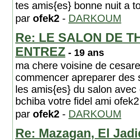
tes amis{es} bonne nuit a t
par
ofek2
-
DARKOUM
Re: LE SALON DE T
ENTREZ
- 19 ans
ma chere voisine de cesar
commencer apreparer des sf
les amis{es} du salon ave
bchiba votre fidel ami ofek2
par
ofek2
-
DARKOUM
Re: Mazagan, El Jadi