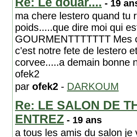
Re: Le douar....
- 19 an
ma chere lestero quand tu 
poids.....que dire moi qu
GOURMENTTTTTTT Mes cher
c'est notre fete de lestero e
corvee.....a demain bonne n
ofek2
par
ofek2
-
DARKOUM
Re: LE SALON DE T
ENTREZ
- 19 ans
a tous les amis du salon j