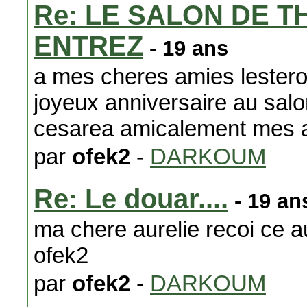
Re: LE SALON DE T
ENTREZ
- 19 ans
a mes cheres amies lestero 
joyeux anniversaire au sal
cesarea amicalement mes 
par
ofek2
-
DARKOUM
Re: Le douar....
- 19 an
ma chere aurelie recoi ce a
ofek2
par
ofek2
-
DARKOUM