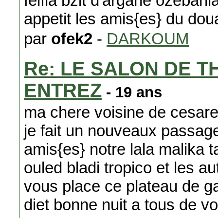
felfla bzit d'argane ozeban
appetit les amis{es} du dou
par
ofek2
-
DARKOUM
Re: LE SALON DE T
ENTREZ
- 19 ans
ma chere voisine de cesare
je fait un nouveaux passag
amis{es} notre lala malika t
ouled bladi tropico et les a
vous place ce plateau de ga
diet bonne nuit a tous de v