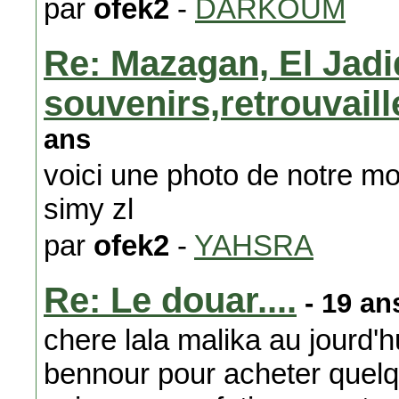
par
ofek2
-
DARKOUM
Re: Mazagan, El Jadi
souvenirs,retrouvail
ans
voici une photo de notre mo
simy zl
par
ofek2
-
YAHSRA
Re: Le douar....
- 19 an
chere lala malika au jourd'hu
bennour pour acheter quelq