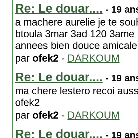
Re: Le douar....
- 19 an
a machere aurelie je te sou
btoula 3mar 3ad 120 3ame r
annees bien douce amicale
par
ofek2
-
DARKOUM
Re: Le douar....
- 19 an
ma chere lestero recoi auss
ofek2
par
ofek2
-
DARKOUM
Re: Le douar....
- 19 an