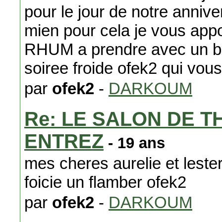
pour le jour de notre anniver
mien pour cela je vous app
RHUM a prendre avec un bo
soiree froide ofek2 qui vou
par
ofek2
-
DARKOUM
Re: LE SALON DE T
ENTREZ
- 19 ans
mes cheres aurelie et lester
foicie un flamber ofek2
par
ofek2
-
DARKOUM