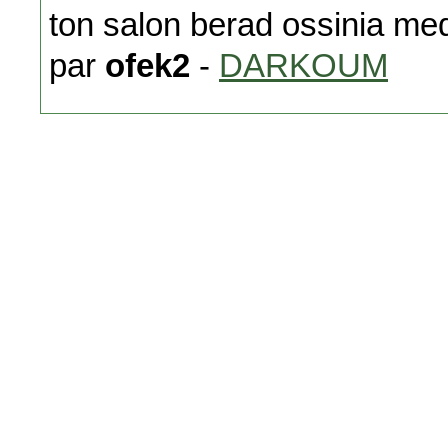
ton salon berad ossinia me
par
ofek2
-
DARKOUM