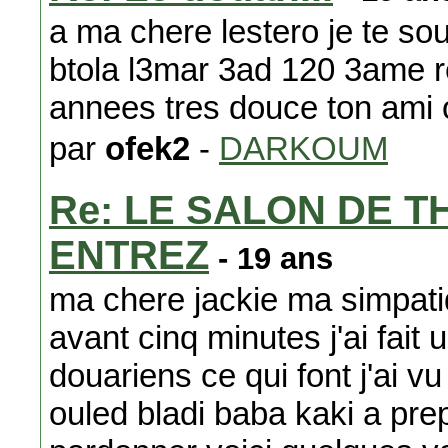
a ma chere lestero je te so
btola l3mar 3ad 120 3ame r
annees tres douce ton ami 
par
ofek2
-
DARKOUM
Re: LE SALON DE T
ENTREZ
- 19 ans
ma chere jackie ma simpati
avant cinq minutes j'ai fait
douariens ce qui font j'ai 
ouled bladi baba kaki a pre