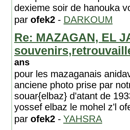
dexieme soir de hanouka v
par
ofek2
-
DARKOUM
Re: MAZAGAN, EL J
souvenirs,retrouvail
ans
pour les mazaganais anidav
anciene photo prise par not
souar{elbaz} d'atant de 19
yossef elbaz le mohel z'l o
par
ofek2
-
YAHSRA