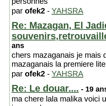
personnes
par
ofek2
-
YAHSRA
Re: Mazagan, El Jadi
souvenirs,retrouvail
ans
chers mazaganais je mais q
mazaganais la premiere lit
par
ofek2
-
YAHSRA
Re: Le douar....
- 19 an
ma chere lala malika voici