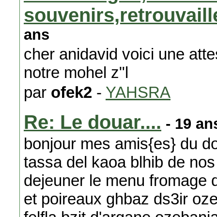
souvenirs,retrouvail
ans
cher anidavid voici une atte
notre mohel z"l
par
ofek2
-
YAHSRA
Re: Le douar....
- 19 an
bonjour mes amis{es} du do
tassa del kaoa blhib de nos 
dejeuner le menu fromage 
et poireaux ghbaz ds3ir oze