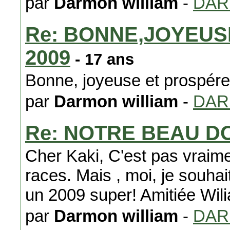
par
Darmon william
-
DA
Re: BONNE,JOYEUS
2009
- 17 ans
Bonne, joyeuse et prospére
par
Darmon william
-
DA
Re: NOTRE BEAU D
Cher Kaki, C'est pas vrai
races. Mais , moi, je souhait
un 2009 super! Amitiée Wil
par
Darmon william
-
DA