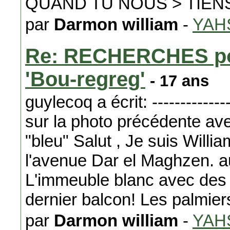
QUAND TU NOUS > TIENS !!
par
Darmon william
-
YAH
Re: RECHERCHES pou
'Bou-regreg'
- 17 ans
guylecoq a écrit: ----------------
sur la photo précédente av
"bleu" Salut , Je suis Willi
l'avenue Dar el Maghzen. a
L'immeuble blanc avec des 
dernier balcon! Les palmier
par
Darmon william
-
YAH