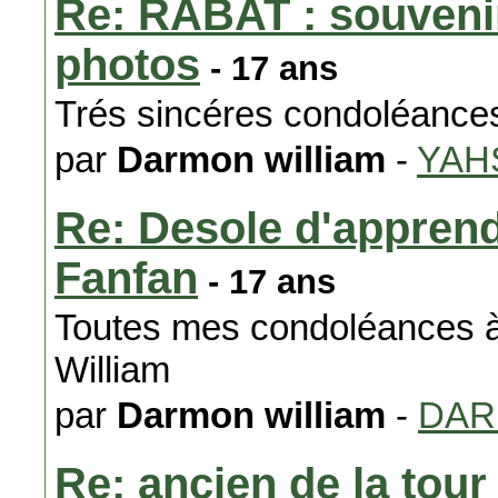
Re: RABAT : souvenir
photos
- 17 ans
Trés sincéres condoléances 
par
Darmon william
-
YAH
Re: Desole d'apprend
Fanfan
- 17 ans
Toutes mes condoléances à 
William
par
Darmon william
-
DA
Re: ancien de la tou