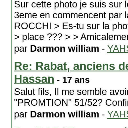
Sur cette photo je suis sur l
3eme en commencent par la d
ROCCHI > Es-tu sur la phot
> place ??? > > Amicalemen
par
Darmon william
-
YAH
Re: Rabat, anciens de
Hassan
- 17 ans
Salut fils, Il me semble avo
"PROMTION" 51/52? Confir
par
Darmon william
-
YAH