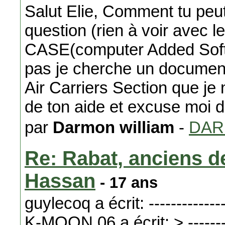
Salut Elie, Comment tu peut
question (rien à voir avec l
CASE(computer Added Softwa
pas je cherche un document 
Air Carriers Section que je 
de ton aide et excuse moi 
par
Darmon william
-
DA
Re: Rabat, anciens de
Hassan
- 17 ans
guylecoq a écrit: ----------------
K-MOON 06 a écrit: > -----------