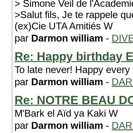
> Simone Veil de l'Academie 
>Salut fils, Je te rappele q
(ex)Cie UTA Amitiés W
par
Darmon william
-
DIV
Re: Happy birthday 
To late never! Happy every 
par
Darmon william
-
DA
Re: NOTRE BEAU D
M'Bark el Aïd ya Kaki W
par
Darmon william
-
DA