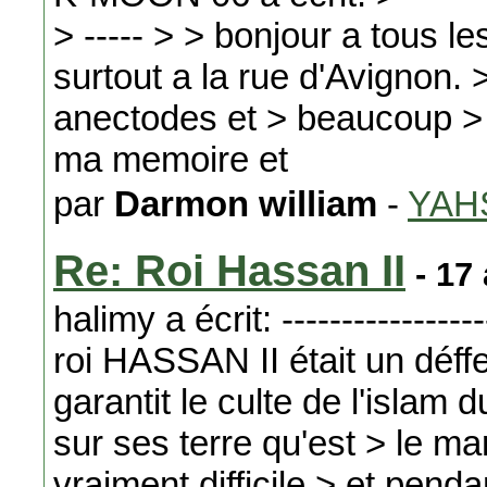
> ----- > > bonjour a tous l
surtout a la rue d'Avignon. 
anectodes et > beaucoup > 
ma memoire et
par
Darmon william
-
YAH
Re: Roi Hassan II
- 17
halimy a écrit: ------------------
roi HASSAN II était un déffe
garantit le culte de l'islam
sur ses terre qu'est > le m
vraiment difficile > et penda