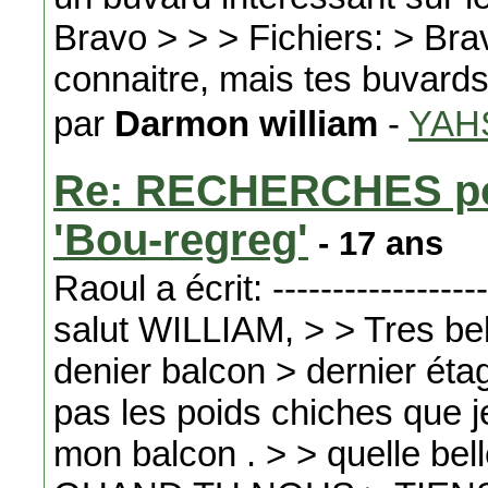
Bravo > > > Fichiers: > Brav
connaitre, mais tes buvards
par
Darmon william
-
YAH
Re: RECHERCHES pou
'Bou-regreg'
- 17 ans
Raoul a écrit: -------------------
salut WILLIAM, > > Tres bel
denier balcon > dernier étag
pas les poids chiches que je
mon balcon . > > quelle b