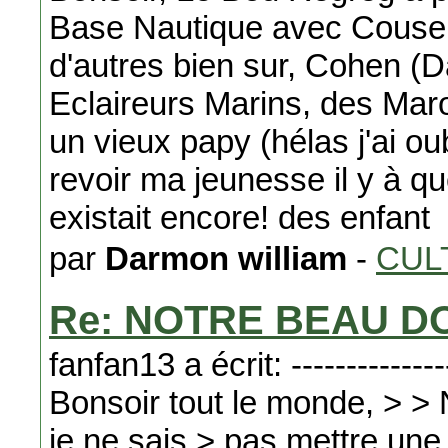
Base Nautique avec Couser
d'autres bien sur, Cohen (Da
Eclaireurs Marins, des Maroc
un vieux papy (hélas j'ai o
revoir ma jeunesse il y à q
existait encore! des enfant
par
Darmon william
-
CUL
Re: NOTRE BEAU D
fanfan13 a écrit: ----------------
Bonsoir tout le monde, > > No
je ne sais > pas mettre une 