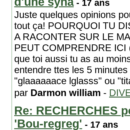
d'une syna
- 17 ans
Juste quelques opinions po
tout ça! POURQUOI TU D
A RACONTER SUR LE M
PEUT COMPRENDRE ICI ( A
que toi aussi tu as au moin
entendre ttes les 5 minutes
"glaaaaaace lglasss" ou "tita
par
Darmon william
-
DIV
Re: RECHERCHES pou
'Bou-regreg'
- 17 ans