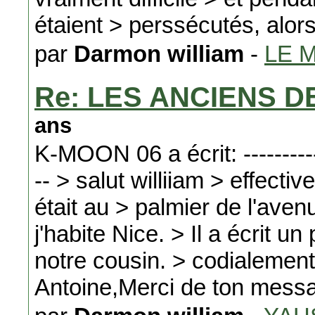
étaient > perssécutés, alor
par
Darmon william
-
LE 
Re: LES ANCIENS D
ans
K-MOON 06 a écrit: -------------
-- > salut williiam > effect
était au > palmier de l'ave
j'habite Nice. > Il a écrit u
notre cousin. > codialement
Antoine,Merci de ton mess