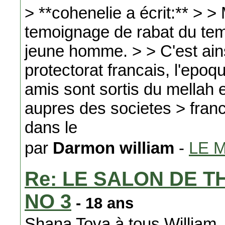
> **cohenelie a écrit:** > >
temoignage de rabat du temp
jeune homme. > > C'est ainsi
protectorat francais, l'epoq
amis sont sortis du mellah e
aupres des societes > franc
dans le
par
Darmon william
-
LE 
Re: LE SALON DE T
NO 3
- 18 ans
Shana Tova à tous William