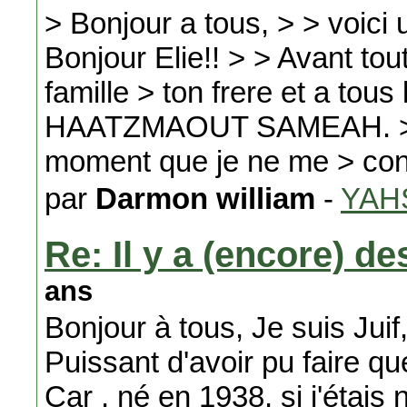
> Bonjour a tous, > > voic
Bonjour Elie!! > > Avant tout
famille > ton frere et a tou
HAATZMAOUT SAMEAH. > oui,
moment que je ne me > conn
par
Darmon william
-
YAH
Re: Il y a (encore) 
ans
Bonjour à tous, Je suis Juif
Puissant d'avoir pu faire q
Car , né en 1938, si j'étais