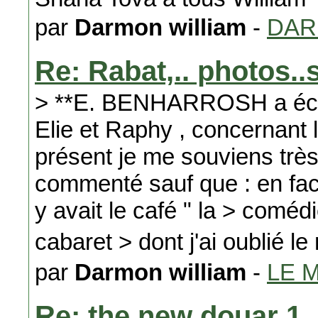
par
Darmon william
-
DA
Re: Rabat,.. photos..s
> **E. BENHARROSH a écrit:
Elie et Raphy , concernant l
présent je me souviens très
commenté sauf que : en face
y avait le café " la > comédi
cabaret > dont j'ai oublié l
par
Darmon william
-
LE 
Re: the new douar 1