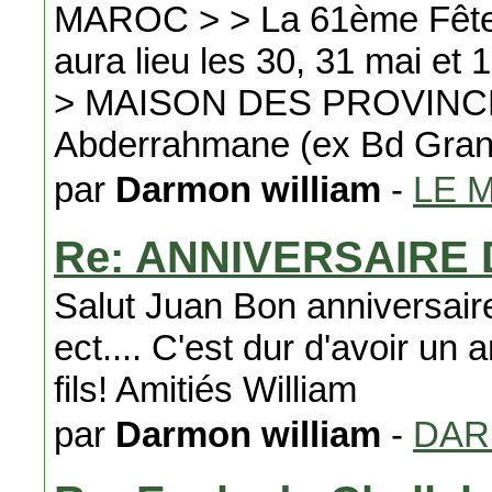
MAROC > > La 61ème Fête f
aura lieu les 30, 31 mai et 1
> MAISON DES PROVINCES
Abderrahmane (ex Bd Grand
par
Darmon william
-
LE 
Re: ANNIVERSAIRE
Salut Juan Bon anniversair
ect.... C'est dur d'avoir un
fils! Amitiés William
par
Darmon william
-
DA