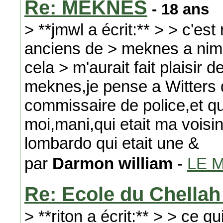
Re: MEKNES
- 18 ans
> **jmwl a écrit:** > > c'es
anciens de > meknes a nime
cela > m'aurait fait plaisir
meknes,je pense a Witters d
commissaire de police,et qu
moi,mani,qui etait ma voisin
lombardo qui etait une &
par
Darmon william
-
LE 
Re: Ecole du Chellah
> **riton a écrit:** > > ce qu