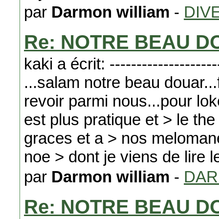
par
Darmon william
-
DIV
Re: NOTRE BEAU D
kaki a écrit: ---------------------
...salam notre beau douar...f
revoir parmi nous...pour loko
est plus pratique et > le the
graces et a > nos melomane
noe > dont je viens de lire 
par
Darmon william
-
DA
Re: NOTRE BEAU D