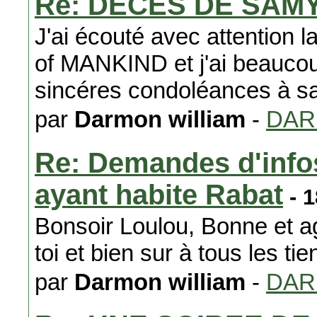
Re: DECES DE SAM
J'ai écouté avec attention
of MANKIND et j'ai beauco
sincéres condoléances à sa
par
Darmon william
-
DA
Re: Demandes d'info
ayant habite Rabat
- 1
Bonsoir Loulou, Bonne et ag
toi et bien sur à tous les tie
par
Darmon william
-
DA