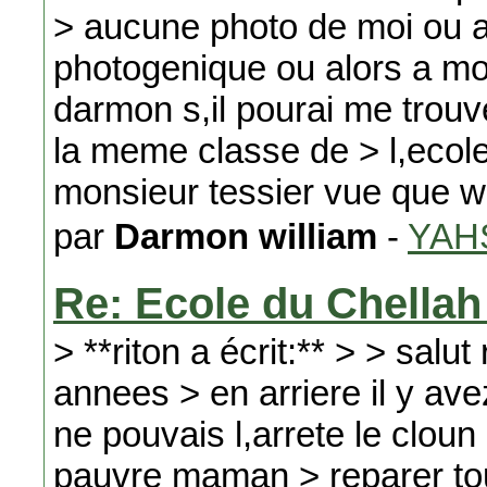
> aucune photo de moi ou alo
photogenique ou alors a mo
darmon s,il pourai me trou
la meme classe de > l,ecole
monsieur tessier vue que w
par
Darmon william
-
YAH
Re: Ecole du Chellah
> **riton a écrit:** > > sal
annees > en arriere il y av
ne pouvais l,arrete le clou
pauvre maman > reparer to