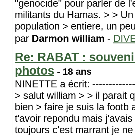
"genocide" pour parler de l
militants du Hamas. > > Un
population > entiere, un pe
par
Darmon william
-
DIV
Re: RABAT : souvenir
photos
- 18 ans
NINETTE a écrit: ----------------
> salut william > > il parait 
bien > faire je suis la foot
t'avoir repondu mais j'avais
toujours c'est marrant je ne