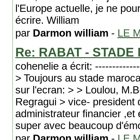
l'Europe actuelle, je ne po
écrire. William
par
Darmon william
-
LE 
Re: RABAT - STAD
cohenelie a écrit: ---------------
> Toujours au stade maroca
sur l'ecran: > > Loulou, M
Regragui > vice- president d
administrateur financier ,et
super avec beaucoup d'émot
par
Darmon william
-
LE 