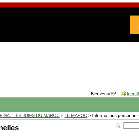
Bienvenu(e)!
Identi
INA - LES JUIFS DU MAROC
>
LE MAROC
> Informations personnell
nelles