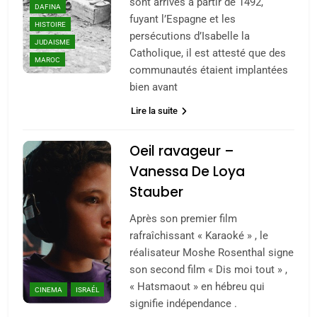
sont arrivés à partir de 1492,
DAFINA
fuyant l’Espagne et les
HISTOIRE
persécutions d’Isabelle la
JUDAISME
Catholique, il est attesté que des
MAROC
communautés étaient implantées
bien avant
Lire la suite
Oeil ravageur –
Vanessa De Loya
Stauber
Après son premier film
rafraîchissant « Karaoké » , le
réalisateur Moshe Rosenthal signe
son second film « Dis moi tout » ,
« Hatsmaout » en hébreu qui
CINEMA
ISRAÉL
signifie indépendance .