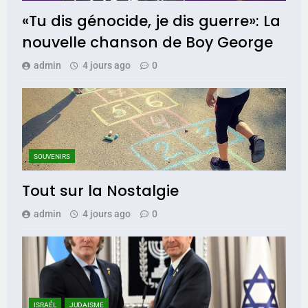
«Tu dis génocide, je dis guerre»: La
nouvelle chanson de Boy George
admin
4 jours ago
0
SOUVENIRS
Tout sur la Nostalgie
admin
4 jours ago
0
ISRAÉL
JUDAISME