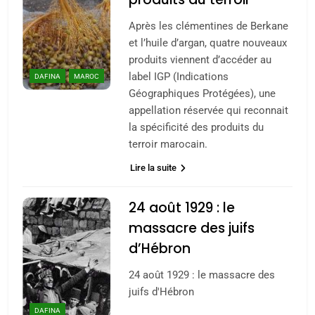
l’antisémitisme
Après les clémentines de Berkane
6
et l’huile d’argan, quatre nouveaux
FIÈRE, DIGNE ET RÉSILIENTE :
produits viennent d’accéder au
POURQUOI JE REVENDIQUE
label IGP (Indications
DAFINA
MAROC
MA JUDAÏTE par Thérèse
ISRAÉL
JUDAISME
Géographiques Protégées), une
Zrihen-Dvir
appellation réservée qui reconnait
7
la spécificité des produits du
CE QUI NOUS MANQUE –
terroir marocain.
Jacques Hadida
Lire la suite
JUDAISME
24 août 1929 : le
8
massacre des juifs
Maroc : Les amandes de
d’Hébron
Tafraout, le miel de Tadla
Azilal consacrés produits
24 août 1929 : le massacre des
DAFINA
MAROC
juifs d'Hébron
du terroir
1
DAFINA