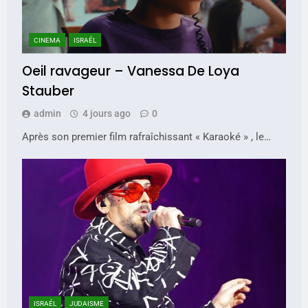
CINEMA
ISRAÉL
Oeil ravageur – Vanessa De Loya
Stauber
admin
4 jours ago
0
Après son premier film rafraîchissant « Karaoké » , le…
ISRAÉL
JUDAISME