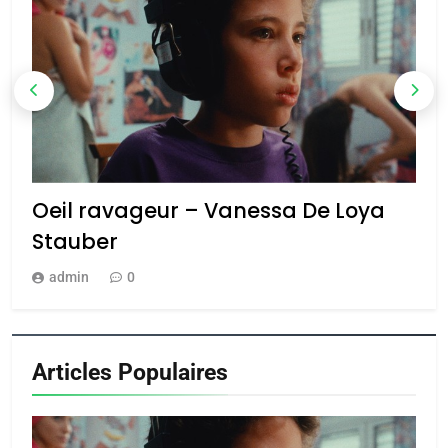
Oeil ravageur – Vanessa De Loya
«
Stauber
n
admin
0
Articles Populaires