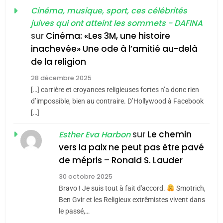
Tout sur la Nostalgie
Cinéma, musique, sport, ces célébrités
SOUVENIRS
juives qui ont atteint les sommets - DAFINA
sur
Cinéma: «Les 3M, une histoire
inachevée» Une ode à l’amitié au-delà
4
Accords d’Isaac:
de la religion
l’alliance pourrait
28 décembre 2025
s’étendre à 13 pays
[…] carrière et croyances religieuses fortes n’a donc rien
ISRAÉL
JUDAISME
d’impossible, bien au contraire. D’Hollywood à Facebook
d’Amérique latine
[…]
5
2025, l’année la plus
sur
Le chemin
Esther Eva Harbon
meurtrière selon le
vers la paix ne peut pas être pavé
rapport d’ADL contre
de mépris – Ronald S. Lauder
FRANCE
ISRAÉL
l’antisémitisme
30 octobre 2025
6
Bravo ! Je suis tout à fait d'accord.
Smotrich,
FIÈRE, DIGNE ET RÉSILIENTE :
Ben Gvir et les Religieux extrêmistes vivent dans
POURQUOI JE REVENDIQUE
le passé,…
MA JUDAÏTE par Thérèse