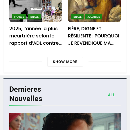
FRANCE
ISRAÉL
ISRAÉL
JUDAISME
2025, l’année la plus
FIÈRE, DIGNE ET
meurtrière selon le
RÉSILIENTE : POURQUOI
rapport d’ADL contre
JE REVENDIQUE MA
l’antisémitisme
JUDAÏTE par Thérèse
Zrihen-Dvir
SHOW MORE
Dernieres
ALL
Nouvelles