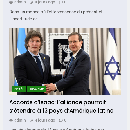
admin
4 jours ago
0
Dans un monde où l’effervescence du présent et
l’incertitude de…
5
2025, l’année la plus
meurtrière selon le rapport
d’ADL contre
FRANCE
ISRAÉL
ISRAÉL
JUDAISME
l’antisémitisme
6
Accords d’Isaac: l’alliance pourrait
FIÈRE, DIGNE ET RÉSILIENTE :
s’étendre à 13 pays d’Amérique latine
POURQUOI JE REVENDIQUE
admin
4 jours ago
0
MA JUDAÏTE par Thérèse
ISRAÉL
JUDAISME
Les législateurs de 13 pays d’Amérique latine ont