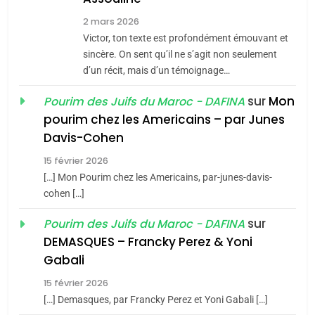
8
2 mars 2026
Maroc : Les amandes de
Victor, ton texte est profondément émouvant et
Tafraout, le miel de Tadla
sincère. On sent qu’il ne s’agit non seulement
Azilal consacrés produits
d’un récit, mais d’un témoignage…
DAFINA
MAROC
du terroir
sur
Mon
Pourim des Juifs du Maroc - DAFINA
1
pourim chez les Americains – par Junes
Oeil ravageur – Vanessa
Davis-Cohen
De Loya Stauber
15 février 2026
CINEMA
ISRAÉL
[…] Mon Pourim chez les Americains, par-junes-davis-
cohen […]
2
«Tu dis génocide, je dis
sur
Pourim des Juifs du Maroc - DAFINA
guerre»: La nouvelle
DEMASQUES – Francky Perez & Yoni
chanson de Boy George
Gabali
ISRAÉL
JUDAISME
15 février 2026
3
[…] Demasques, par Francky Perez et Yoni Gabali […]