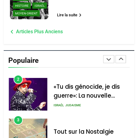
Oeil ravageur – Vanessa
HISTOIRE
ISRAÉL
De Loya Stauber
MOYEN-ORIENT
Lire la suite
CINEMA
ISRAÉL
Navigation
Articles Plus Anciens
2
des
«Tu dis génocide, je dis
articles
guerre»: La nouvelle
Populaire
chanson de Boy George
ISRAÉL
JUDAISME
3
Tout sur la Nostalgie
SOUVENIRS
4
Accords d’Isaac:
l’alliance pourrait