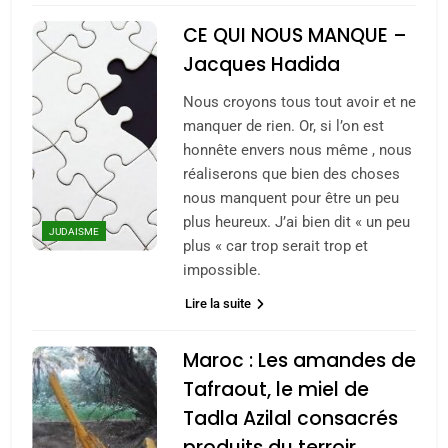
CE QUI NOUS MANQUE –
Jacques Hadida
Nous croyons tous tout avoir et ne
manquer de rien. Or, si l’on est
honnête envers nous même , nous
réaliserons que bien des choses
nous manquent pour être un peu
plus heureux. J’ai bien dit « un peu
JUDAISME
plus « car trop serait trop et
impossible.
Lire la suite
Maroc : Les amandes de
5
2025, l’année la plus
Tafraout, le miel de
meurtrière selon le
Tadla Azilal consacrés
rapport d’ADL contre
produits du terroir
FRANCE
ISRAÉL