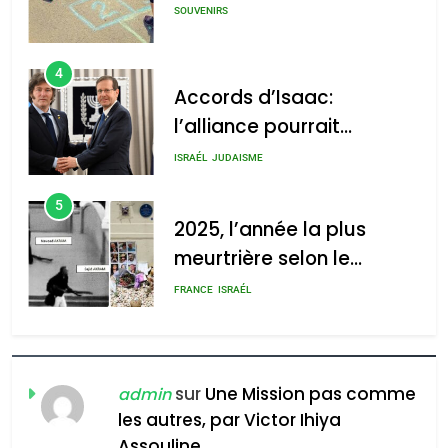
s’étendre à 13 pays
ISRAÉL
JUDAISME
d’Amérique latine
5
2025, l’année la plus
meurtrière selon le
rapport d’ADL contre
FRANCE
ISRAÉL
l’antisémitisme
6
FIÈRE, DIGNE ET RÉSILIENTE :
POURQUOI JE REVENDIQUE
MA JUDAÏTE par Thérèse
ISRAÉL
JUDAISME
Zrihen-Dvir
7
CE QUI NOUS MANQUE –
Jacques Hadida
sur
Une Mission pas comme
admin
les autres, par Victor Ihiya
JUDAISME
Assouline