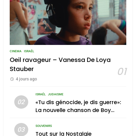
CINEMA
ISRAÉL
Oeil ravageur – Vanessa De Loya
Stauber
01
4 jours ago
ISRAÉL
JUDAISME
02
«Tu dis génocide, je dis guerre»:
La nouvelle chanson de Boy
George
SOUVENIRS
03
Tout sur la Nostalgie