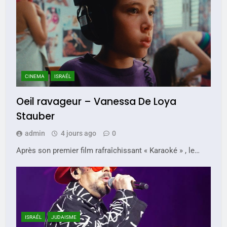
CINEMA
ISRAÉL
Oeil ravageur – Vanessa De Loya
Stauber
admin
4 jours ago
0
Après son premier film rafraîchissant « Karaoké » , le…
ISRAÉL
JUDAISME