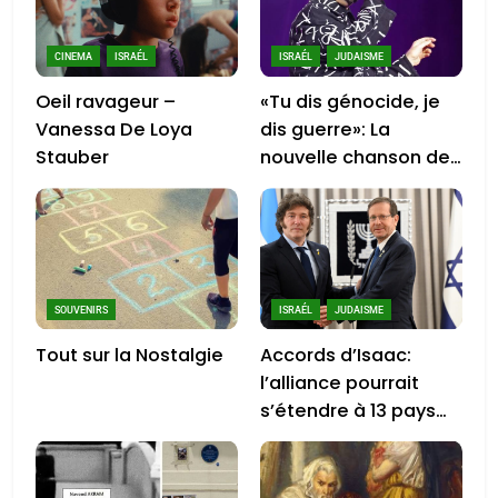
CINEMA
ISRAÉL
ISRAÉL
JUDAISME
Oeil ravageur –
«Tu dis génocide, je
Vanessa De Loya
dis guerre»: La
Stauber
nouvelle chanson de
Boy George
SOUVENIRS
ISRAÉL
JUDAISME
Tout sur la Nostalgie
Accords d’Isaac:
l’alliance pourrait
s’étendre à 13 pays
d’Amérique latine