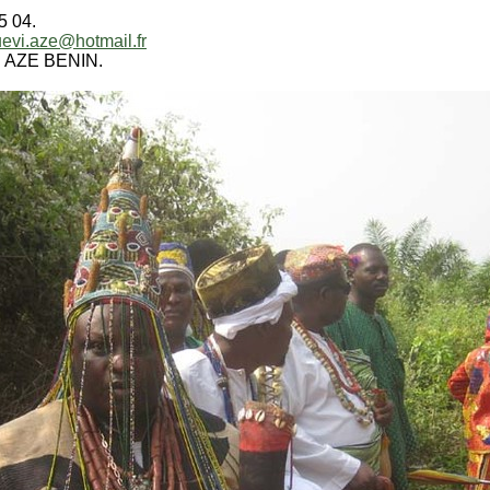
5 04.
uevi.aze@hotmail.fr
AZE BENIN.