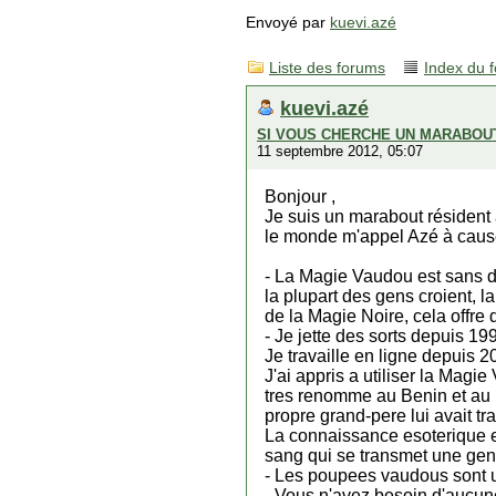
Envoyé par
kuevi.azé
Liste des forums
Index du 
kuevi.azé
SI VOUS CHERCHE UN MARABOUT
11 septembre 2012, 05:07
Bonjour ,
Je suis un marabout résident
le monde m'appel Azé à cause
- La Magie Vaudou est sans d
la plupart des gens croient, 
de la Magie Noire, cela offre
- Je jette des sorts depuis 1
Je travaille en ligne depuis 2
J'ai appris a utiliser la Mag
tres renomme au Benin et au B
propre grand-pere lui avait tr
La connaissance esoterique e
sang qui se transmet une gen
- Les poupees vaudous sont un 
- Vous n'avez besoin d'aucu