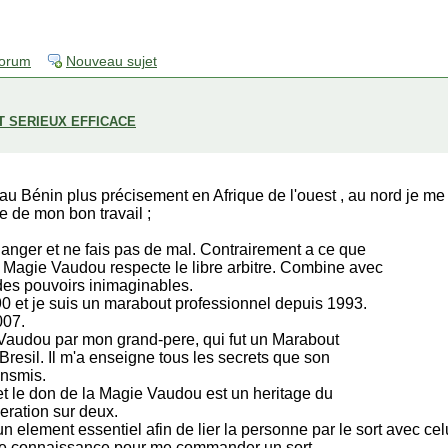
forum
Nouveau sujet
 SERIEUX EFFICACE
 au Bénin plus précisement en Afrique de l'ouest , au nord je 
 de mon bon travail ;
anger et ne fais pas de mal. Contrairement a ce que
la Magie Vaudou respecte le libre arbitre. Combine avec
 des pouvoirs inimaginables.
990 et je suis un marabout professionnel depuis 1993.
007.
ie Vaudou par mon grand-pere, qui fut un Marabout
resil. Il m'a enseigne tous les secrets que son
ansmis.
t le don de la Magie Vaudou est un heritage du
eration sur deux.
element essentiel afin de lier la personne par le sort avec celu
ne connaissance pour me commander un sort.