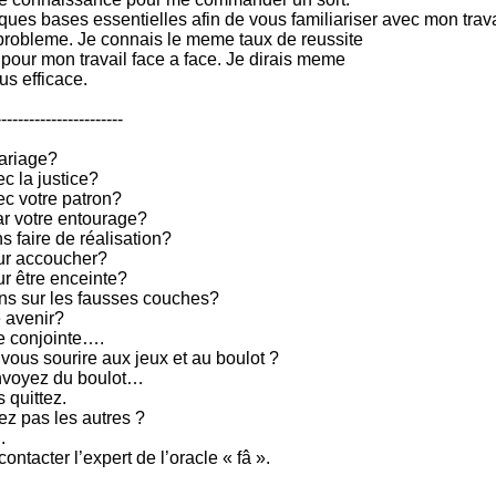
ques bases essentielles afin de vous familiariser avec mon trava
probleme. Je connais le meme taux de reussite
 pour mon travail face a face. Je dirais meme
us efficace.
-----------------------
ariage?
 la justice?
c votre patron?
r votre entourage?
s faire de réalisation?
ur accoucher?
r être enceinte?
ns sur les fausses couches?
e avenir?
re conjointe….
ous sourire aux jeux et au boulot ?
envoyez du boulot…
 quittez.
z pas les autres ?
.
ontacter l’expert de l’oracle « fâ ».