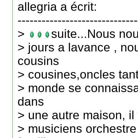
allegria a écrit:
------------------------------
>
suite...Nous no
> jours a lavance , no
cousins
> cousines,oncles tant
> monde se connaissai
dans
> une autre maison, il 
> musiciens orchestre 