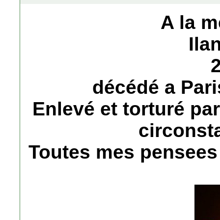
A la m
Ila
décédé a Paris
Enlevé et torturé pa
circonst
Toutes mes pensees v