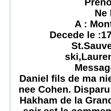
Préno
Ne 
A : Mon
Decede le :1
St.Sauve
ski,Laure
Message
Daniel fils de ma ni
nee Cohen. Disparu 
Hakham de la Grand