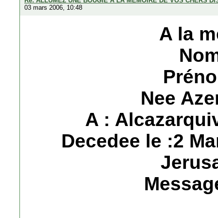
Re: ALLUMEZ UNE BOUGIE A LA MEMOIRE DE VOS CHERS D
03 mars 2006, 10:48
A la m
Nom
Préno
Nee Azen
A : Alcazarqui
Decedee le :2 Ma
Jerusa
Message