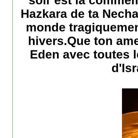
soir est la comme
Hazkara de ta Nech
monde tragiquement
hivers.Que ton am
Eden avec toutes 
d'Is