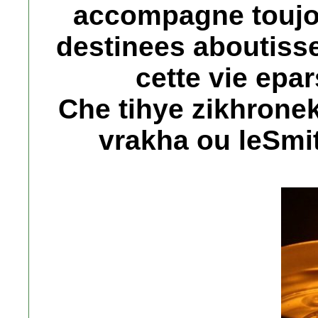
accompagne toujou
destinees aboutiss
cette vie epar
Che tihye zikhrone
vrakha ou leSm