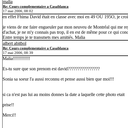
malia
Re: Cours complementaire a Casablanca
17 mai 2006, 08:02
en effet Fhima David était en classe avec moi en 49 OU 195O, je croi s i
je viens de me faire engueuler par mon neuveu de Montréal qui me rep
d'achat, je ne m'y connais pas trop, il en est de même pour ce qui conce
Entre temps je te transmets mes amitiés. Malia
albert abitbol
Re: Cours complementaire a Casablanca
17 mai 2006, 08:39
Malia!!!!!!!!!!!!
Es-tu sure que son prenom est david????????????????
Sonia sa soeur l'a aussi reconnu et pense aussi bien que moi!!!
si ca n'est pas lui au moins donnes la date a laquelle cette photo etait
prise!!
Merci!!