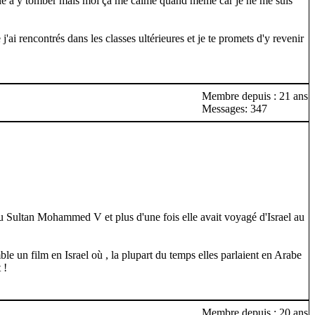
ile à y tomber mais moi çà me calme quand même car je ne me suis
j'ai rencontrés dans les classes ultérieures et je te promets d'y revenir
Membre depuis : 21 ans
Messages: 347
 du Sultan Mohammed V et plus d'une fois elle avait voyagé d'Israel au
le un film en Israel où , la plupart du temps elles parlaient en Arabe
 !
Membre depuis : 20 ans