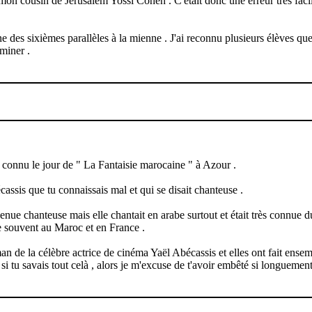
n cousin de Jerusalem Yossi Cohen . C'était donc une erreur très fac
une des sixièmes parallèles à la mienne . J'ai reconnu plusieurs élèves que 
miner .
t connu le jour de " La Fantaisie marocaine " à Azour .
ssis que tu connaissais mal et qui se disait chanteuse .
venue chanteuse mais elle chantait en arabe surtout et était très connue
e souvent au Maroc et en France .
 de la célèbre actrice de cinéma Yaël Abécassis et elles ont fait ensemb
s si tu savais tout celà , alors je m'excuse de t'avoir embêté si longuement