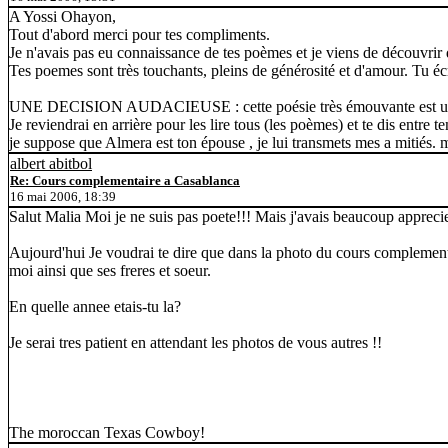
A Yossi Ohayon,
Tout d'abord merci pour tes compliments.
Je n'avais pas eu connaissance de tes poèmes et je viens de découvrir d
Tes poemes sont très touchants, pleins de générosité et d'amour. Tu éc
UNE DECISION AUDACIEUSE : cette poésie très émouvante est une bel
Je reviendrai en arrière pour les lire tous (les poèmes) et te dis entre 
je suppose que Almera est ton épouse , je lui transmets mes a mitiés. 
albert abitbol
Re: Cours complementaire a Casablanca
16 mai 2006, 18:39
Salut Malia Moi je ne suis pas poete!!! Mais j'avais beaucoup appreci
Aujourd'hui Je voudrai te dire que dans la photo du cours complement
moi ainsi que ses freres et soeur.
En quelle annee etais-tu la?
Je serai tres patient en attendant les photos de vous autres !!
The moroccan Texas Cowboy!