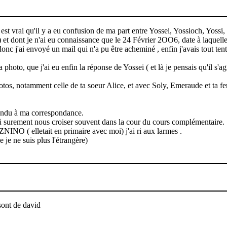
 est vrai qu'il y a eu confusion de ma part entre Yossei, Yossioch, Yossi
 et dont je n'ai eu connaissance que le 24 Février 2OO6, date à laquelle 
nc j'ai envoyé un mail qui n'a pu être acheminé , enfin j'avais tout tent
hoto, que j'ai eu enfin la réponse de Yossei ( et là je pensais qu'il s'ag
 photos, notamment celle de ta soeur Alice, et avec Soly, Emeraude et ta 
pondu à ma correspondance.
s dû surement nous croiser souvent dans la cour du cours complémentaire.
NINO ( elletait en primaire avec moi) j'ai ri aux larmes .
 je ne suis plus l'étrangère)
 sont de david