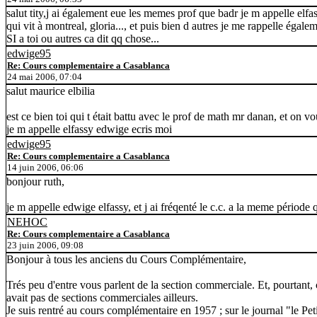
salut tity,j ai également eue les memes prof que badr je m appelle elfa
qui vit à montreal, gloria..., et puis bien d autres je me rappelle égale
SI a toi ou autres ca dit qq chose...
edwige95
Re: Cours complementaire a Casablanca
24 mai 2006, 07:04
salut maurice elbilia
est ce bien toi qui t était battu avec le prof de math mr danan, et on vou
je m appelle elfassy edwige ecris moi
edwige95
Re: Cours complementaire a Casablanca
14 juin 2006, 06:06
bonjour ruth,
je m appelle edwige elfassy, et j ai fréqenté le c.c. a la meme période q
NEHOC
Re: Cours complementaire a Casablanca
23 juin 2006, 09:08
Bonjour à tous les anciens du Cours Complémentaire,
Trés peu d'entre vous parlent de la section commerciale. Et, pourtant, c
avait pas de sections commerciales ailleurs.
Je suis rentré au cours complémentaire en 1957 ; sur le journal "le Petit 