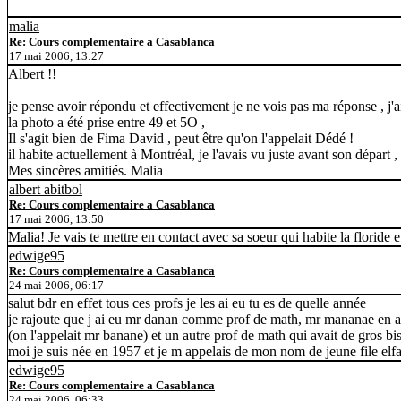
malia
Re: Cours complementaire a Casablanca
17 mai 2006, 13:27
Albert !!
je pense avoir répondu et effectivement je ne vois pas ma réponse , j'a
la photo a été prise entre 49 et 5O ,
Il s'agit bien de Fima David , peut être qu'on l'appelait Dédé !
il habite actuellement à Montréal, je l'avais vu juste avant son départ
Mes sincères amitiés. Malia
albert abitbol
Re: Cours complementaire a Casablanca
17 mai 2006, 13:50
Malia! Je vais te mettre en contact avec sa soeur qui habite la floride 
edwige95
Re: Cours complementaire a Casablanca
24 mai 2006, 06:17
salut bdr en effet tous ces profs je les ai eu tu es de quelle année
je rajoute que j ai eu mr danan comme prof de math, mr mananae en 
(on l'appelait mr banane) et un autre prof de math qui avait de gros bi
moi je suis née en 1957 et je m appelais de mon nom de jeune file elf
edwige95
Re: Cours complementaire a Casablanca
24 mai 2006, 06:33