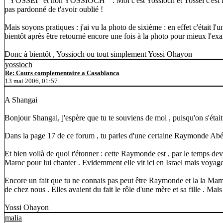
" YOSSEI" et non YOSSIOCH " . Moi c'est Yossioch et Yossei c'est mo
pas pardonné de t'avoir oublié !
Mais soyons pratiques : j'ai vu la photo de sixième : en effet c'était l'
bientôt après être retourné encore une fois à la photo pour mieux l'exa
Donc à bientôt , Yossioch ou tout simplement Yossi Ohayon
yossioch
Re: Cours complementaire a Casablanca
13 mai 2006, 01:57
A Shangai
Bonjour Shangai, j'espère que tu te souviens de moi , puisqu'on s'étai
Dans la page 17 de ce forum , tu parles d'une certaine Raymonde Abéca
Et bien voilà de quoi t'étonner : cette Raymonde est , par le temps de
Maroc pour lui chanter . Evidemment elle vit ici en Israel mais voyag
Encore un fait que tu ne connais pas peut être Raymonde et la la Maman
de chez nous . Elles avaient du fait le rôle d'une mère et sa fille . Mai
Yossi Ohayon
malia