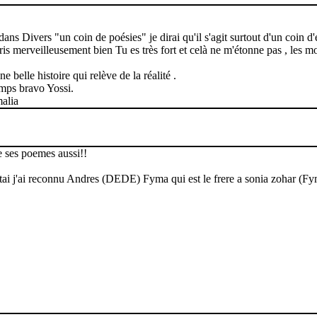
ans Divers "un coin de poésies" je dirai qu'il s'agit surtout d'un coin d
ris merveilleusement bien Tu es très fort et celà ne m'étonne pas , les 
le histoire qui relève de la réalité .
temps bravo Yossi.
malia
e ses poemes aussi!!
ai j'ai reconnu Andres (DEDE) Fyma qui est le frere a sonia zohar (Fyma