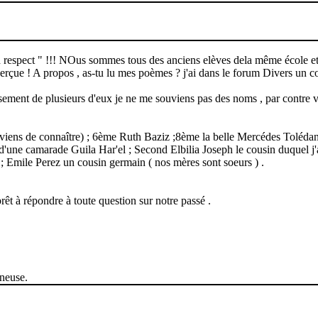
d respect " !!! NOus sommes tous des anciens elèves dela même école et 
perçue ! A propos , as-tu lu mes poèmes ? j'ai dans le forum Divers un coin
ement de plusieurs d'eux je ne me souviens pas des noms , par contre voi
iens de connaître) ; 6ème Ruth Baziz ;8ème la belle Mercédes Tolédano
ne camarade Guila Har'el ; Second Elbilia Joseph le cousin duquel j'ai
; Emile Perez un cousin germain ( nos mères sont soeurs ) .
rêt à répondre à toute question sur notre passé .
ineuse.