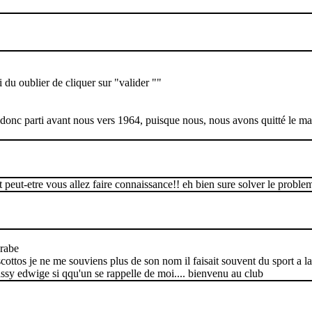
i du oublier de cliquer sur "valider ""
 , donc parti avant nous vers 1964, puisque nous, nous avons quitté le m
et peut-etre vous allez faire connaissance!! eh bien sure solver le proble
arabe
scottos je ne me souviens plus de son nom il faisait souvent du sport a 
assy edwige si qqu'un se rappelle de moi.... bienvenu au club