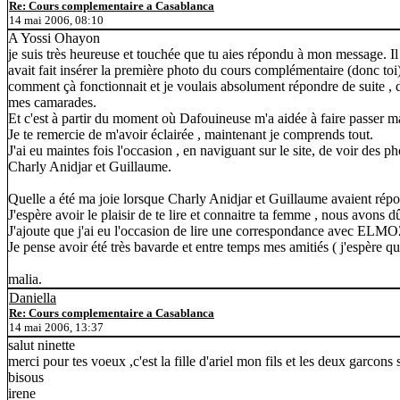
Re: Cours complementaire a Casablanca
14 mai 2006, 08:10
A Yossi Ohayon
je suis très heureuse et touchée que tu aies répondu à mon message. Il
avait fait insérer la première photo du cours complémentaire (donc toi)
comment çà fonctionnait et je voulais absolument répondre de suite , do
mes camarades.
Et c'est à partir du moment où Dafouineuse m'a aidée à faire passer ma p
Je te remercie de m'avoir éclairée , maintenant je comprends tout.
J'ai eu maintes fois l'occasion , en naviguant sur le site, de voir des
Charly Anidjar et Guillaume.
Quelle a été ma joie lorsque Charly Anidjar et Guillaume avaient ré
J'espère avoir le plaisir de te lire et connaitre ta femme , nous avon
J'ajoute que j'ai eu l'occasion de lire une correspondance avec ELMOZ
Je pense avoir été très bavarde et entre temps mes amitiés ( j'espère que
malia.
Daniella
Re: Cours complementaire a Casablanca
14 mai 2006, 13:37
salut ninette
merci pour tes voeux ,c'est la fille d'ariel mon fils et les deux garcons
bisous
irene