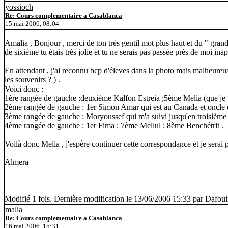
yossioch
Re: Cours complementaire a Casablanca
15 mai 2006, 08:04
Amalia , Bonjour , merci de ton très gentil mot plus haut et du " gran
de sixième tu étais très jolie et tu ne serais pas passée près de moi ina
En attendant , j'ai reconnu bcp d'éleves dans la photo mais malheureus
les souvenirs ? ) .
Voici donc :
1ère rangée de gauche :deuxième Kalfon Estreia ;5ème Melia (que je v
2ème rangée de gauche : 1er Simon Amar qui est au Canada et oncle d'u
3ème rangée de gauche : Moryoussef qui m'a suivi jusqu'en troisième 
4ème rangée de gauche : 1er Fima ; 7ème Mellul ; 8ème Benchétrit .
Voilà donc Melia , j'espère continuer cette correspondance et je serai p
Almera
Modifié 1 fois. Dernière modification le 13/06/2006 15:33 par Dafou
malia
Re: Cours complementaire a Casablanca
16 mai 2006, 15:31