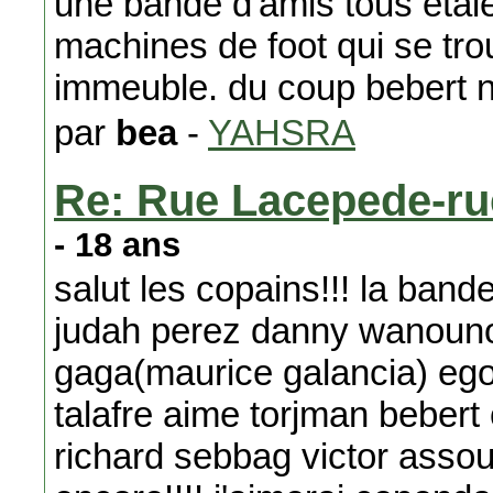
une bande d'amis tous etaie
machines de foot qui se tro
immeuble. du coup bebert n
par
bea
-
YAHSRA
Re: Rue Lacepede-ru
- 18 ans
salut les copains!!! la band
judah perez danny wanou
gaga(maurice galancia) ego
talafre aime torjman beber
richard sebbag victor assoul