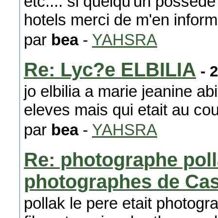
etc.... si quelqu'un possede
hotels merci de m'en inform
par
bea
-
YAHSRA
Re: Lyc?e ELBILIA
- 
jo elbilia a marie jeanine ab
eleves mais qui etait au c
par
bea
-
YAHSRA
Re: photographe poll
photographes de Ca
pollak le pere etait photogr