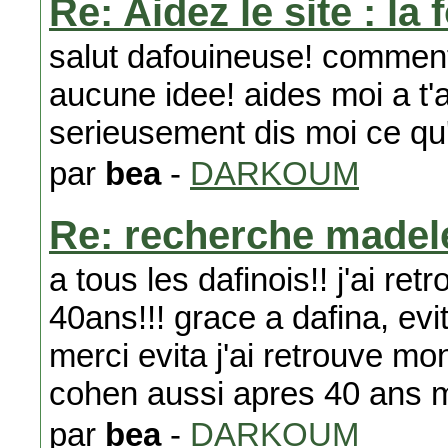
Re: Aidez le site : la
salut dafouineuse! comment 
aucune idee! aides moi a t'a
serieusement dis moi ce qu'i
par
bea
-
DARKOUM
Re: recherche madele
a tous les dafinois!! j'ai r
40ans!!! grace a dafina, ev
merci evita j'ai retrouve mo
cohen aussi apres 40 ans m
par
bea
-
DARKOUM