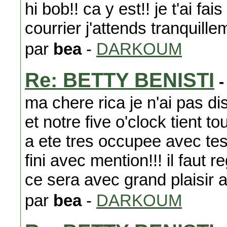
hi bob!! ca y est!! je t'ai f
courrier j'attends tranquill
par
bea
-
DARKOUM
Re: BETTY BENISTI
-
ma chere rica je n'ai pas disp
et notre five o'clock tient tou
a ete tres occupee avec tes c
fini avec mention!!! il faut 
ce sera avec grand plaisir a
par
bea
-
DARKOUM