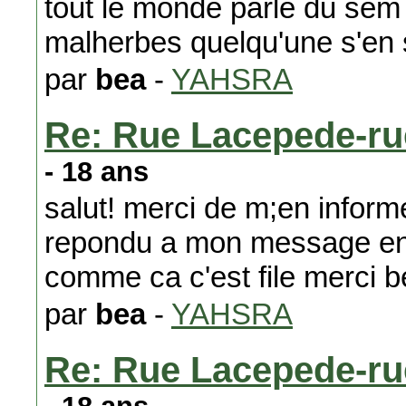
tout le monde parle du sem 
malherbes quelqu'une s'en 
par
bea
-
YAHSRA
Re: Rue Lacepede-ru
- 18 ans
salut! merci de m;en inform
repondu a mon message en 
comme ca c'est file merci 
par
bea
-
YAHSRA
Re: Rue Lacepede-ru