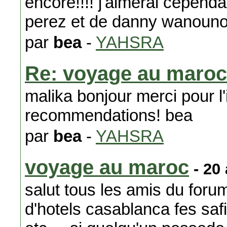
encore!!!! j'aimerai cepend
perez et de danny wanounou
par
bea
-
YAHSRA
Re: voyage au maroc
malika bonjour merci pour l'
recommendations! bea
par
bea
-
YAHSRA
voyage au maroc
- 20
salut tous les amis du foru
d'hotels casablanca fes saf