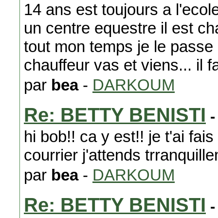
14 ans est toujours a l'ecole
un centre equestre il est c
tout mon temps je le passe a
chauffeur vas et viens... il 
par
bea
-
DARKOUM
Re: BETTY BENISTI
-
hi bob!! ca y est!! je t'ai f
courrier j'attends trranquill
par
bea
-
DARKOUM
Re: BETTY BENISTI
-