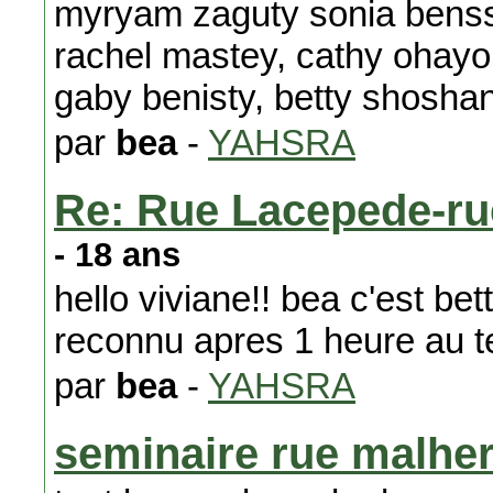
myryam zaguty sonia benss
rachel mastey, cathy ohayon
gaby benisty, betty shosha
par
bea
-
YAHSRA
Re: Rue Lacepede-ru
- 18 ans
hello viviane!! bea c'est bet
reconnu apres 1 heure au t
par
bea
-
YAHSRA
seminaire rue malhe