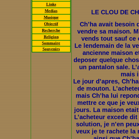
Links
Medias
LE CLOU DE CH
Musique
Ch’ha avait besoin d
Objectif
Recherche
vendre sa maison. Mais
Religion
vends tout sauf ce 
Sommaire
Le lendemain de la ve
Souvenirs
ancienne maison et 
deposer quelque chose
un pantalon sale. L’
mais i
Le jour d’apres, Ch’h
de mouton. L’achete
mais Ch’ha lui repond
mettre ce que je veux
jours. La maison etai
L’acheteur excede dit 
solution, je n’en peux
veux je te rachete la 
ainsi que Ch’h