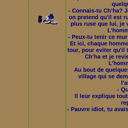
quelqu
- Connais-tu Ch’ha? J
on pretend qu'il est r
plus ruse que lui, je
L'homm
- Peux-tu tenir ce mur 
Et ici, chaque homme 
tour, pour eviter qu'il
Ch’ha et je rev
L'homm
Au bout de quelqu
village qui se dema
l'
- Qu
Il leur explique tout
re
- Pauvre idiot, tu avai