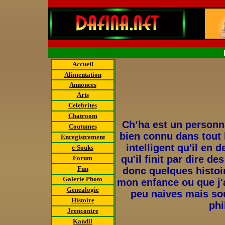
Accueil
Alimentation
Annonces
Arts
Celebrites
Chatroom
Ch’ha est un personn
Coutumes
bien connu dans tout l
Enregistrement
intelligent qu'il en d
e-Souks
qu'il finit par dire de
Forum
Fun
donc quelques histoi
Galerie Photo
mon enfance ou que j'a
Genealogie
peu naives mais sou
Histoire
phi
Jrencontre
Kandil