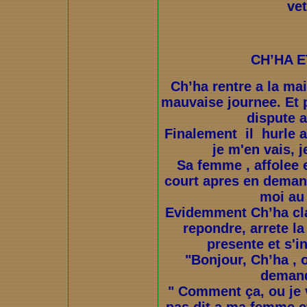
ve
CH’HA 
Ch’ha
rentre a la mai
mauvaise journee. Et p
dispute 
Finalement
il hurle 
je m'en vais, j
Sa femme , affolee 
court apres en demand
moi au 
Evidemment Ch’ha claq
repondre, arrete l
presente et s'in
"Bonjour, Ch’ha , o
demand
" Comment ça, ou je v
pas dit a ma femme et