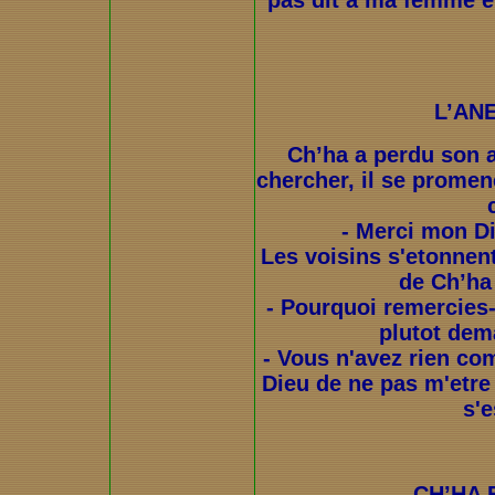
L’AN
Ch’ha a perdu son an
chercher, il se promene
- Merci mon D
Les voisins s'etonnen
de Ch’ha
- Pourquoi remercies-
plutot dem
- Vous n'avez rien com
Dieu de ne pas m'etre
s'e
CH’HA 