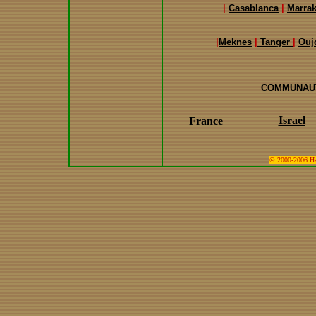
|
Casablanca
|
Marra
|
Meknes
|
Tanger
|
Ouj
COMMUNAUT
Israel
France
© 2000-2006 Hari