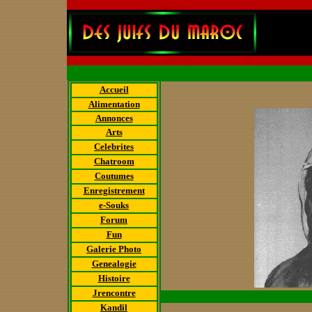
Accueil
Alimentation
Annonces
Arts
Celebrites
Chatroom
Coutumes
Enregistrement
e-Souks
Forum
Fun
Galerie Photo
Genealogie
Histoire
Jrencontre
Kandil