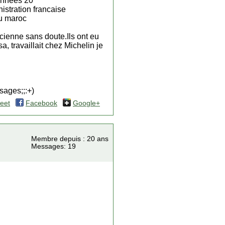
 années 20
istration francaise
au maroc
ienne sans doute.Ils ont eu
, travaillait chez Michelin je
ssages;;:+)
eet
Facebook
Google+
Membre depuis : 20 ans
Messages: 19