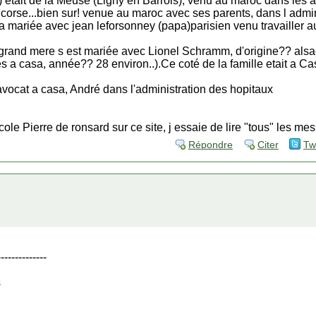
) etait de la Meuse (Ligny en Barrois), venu au maroc dans les
..corse...bien sur! venue au maroc avec ses parents, dans l admin
a mariée avec jean leforsonney (papa)parisien venu travailler 
grand mere s est mariée avec Lionel Schramm, d'origine?? alsac
 a casa, année?? 28 environ..).Ce coté de la famille etait a Casa
vocat a casa, André dans l'administration des hopitaux
cole Pierre de ronsard sur ce site, j essaie de lire "tous" les me
Répondre
Citer
Tw
--------------
s