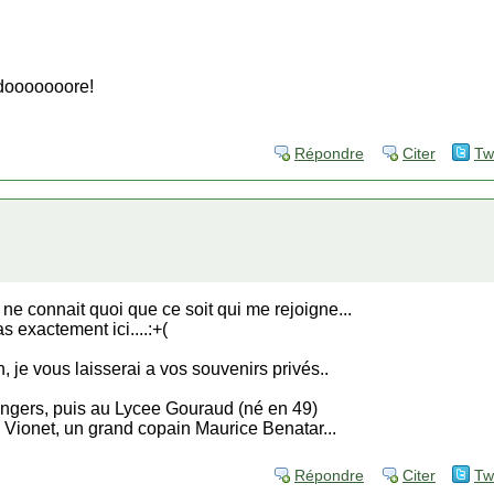
adooooooore!
Répondre
Citer
Tw
e connait quoi que ce soit qui me rejoigne...
 exactement ici....:+(
n, je vous laisserai a vos souvenirs privés..
angers, puis au Lycee Gouraud (né en 49)
 Vionet, un grand copain Maurice Benatar...
Répondre
Citer
Tw