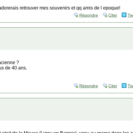
j adorerais retrouver mes souvenirs et qq amis de l epoque!
Répondre
Citer
Tw
acienne ?
us de 40 ans.
Répondre
Citer
Tw