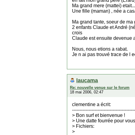
en fait mon grand pere (Erard
Ma grand mere (mattei) etait.
Une fille (maman) , née a cas
Ma grand tante, soeur de ma 
2 enfants Claude et André (nés
crois
Claude est ensuite devenue a
Nous, nous etions a rabat.
Je n ai pas trouvé trace de l e
laucama
Re: nouvelle venue sur le forum
18 mai 2006, 02:47
clementine a écrit:
-----------------------------------------
> Bon surf et bienvenue !
> Une datte fourrée pour vou
> Fichiers:
>