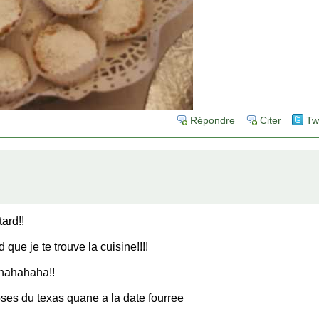
Répondre
Citer
Tw
ard!!
ue je te trouve la cuisine!!!!
!!hahahaha!!
 roses du texas quane a la date fourree