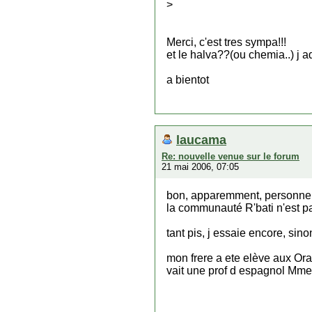
>
Merci, c'est tres sympa!!!
et le halva??(ou chemia..) j 
a bientot
laucama
Re: nouvelle venue sur le forum
21 mai 2006, 07:05
bon, apparemment, personne n
la communauté R'bati n'est pas
tant pis, j essaie encore, sino
mon frere a ete elève aux Or
vait une prof d espagnol Mme