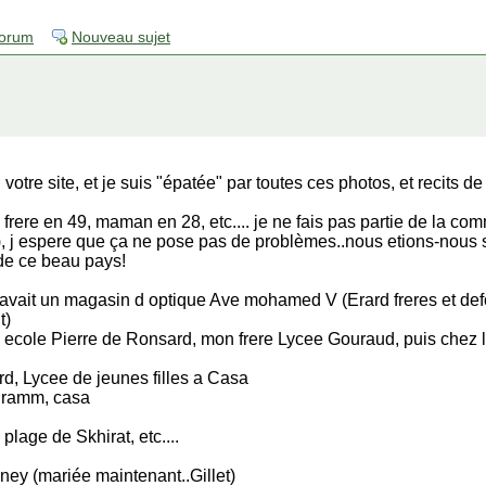
forum
Nouveau sujet
votre site, et je suis "épatée" par toutes ces photos, et recits de
frere en 49, maman en 28, etc.... je ne fais pas partie de la co
), j espere que ça ne pose pas de problèmes..nous etions-nou
de ce beau pays!
avait un magasin d optique Ave mohamed V (Erard freres et def
t)
re, ecole Pierre de Ronsard, mon frere Lycee Gouraud, puis chez 
, Lycee de jeunes filles a Casa
chramm, casa
 plage de Skhirat, etc....
ney (mariée maintenant..Gillet)