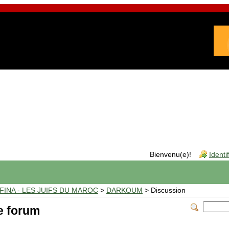
Bienvenu(e)!
Identi
INA - LES JUIFS DU MAROC
>
DARKOUM
> Discussion
e forum