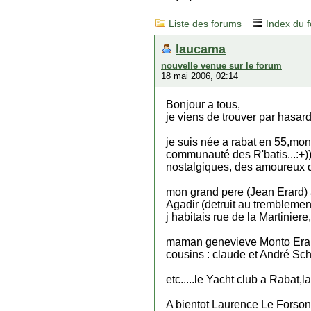
Liste des forums
Index du 
laucama
nouvelle venue sur le forum
18 mai 2006, 02:14
Bonjour a tous,
je viens de trouver par hasard 
je suis née a rabat en 55,mon 
communauté des R'batis...:+)
nostalgiques, des amoureux 
mon grand pere (Jean Erard) 
Agadir (detruit au tremblemen
j habitais rue de la Martinie
maman genevieve Monto Erard
cousins : claude et André S
etc.....le Yacht club a Rabat,la
A bientot Laurence Le Forson