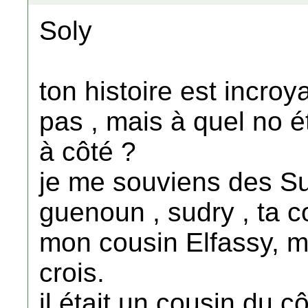
Soly
ton histoire est incroy
pas , mais à quel no ét
à côté ?
je me souviens des Su
guenoun , sudry , ta c
mon cousin Elfassy, m
crois.
il était un cousin du 