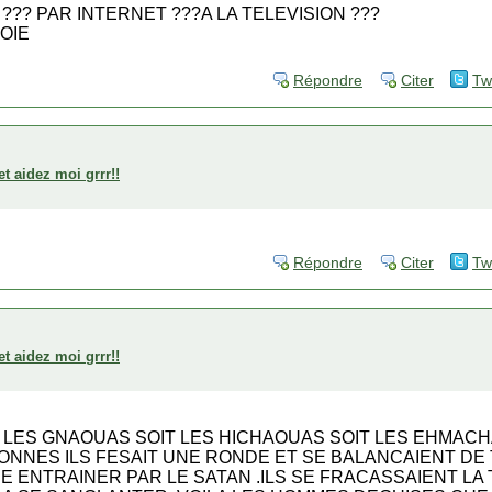
??? PAR INTERNET ???A LA TELEVISION ???
OIE
Répondre
Citer
Tw
et aidez moi grrr!!
Répondre
Citer
Tw
et aidez moi grrr!!
T LES GNAOUAS SOIT LES HICHAOUAS SOIT LES EHMAC
NNES ILS FESAIT UNE RONDE ET SE BALANCAIENT DE
 ENTRAINER PAR LE SATAN .ILS SE FRACASSAIENT LA