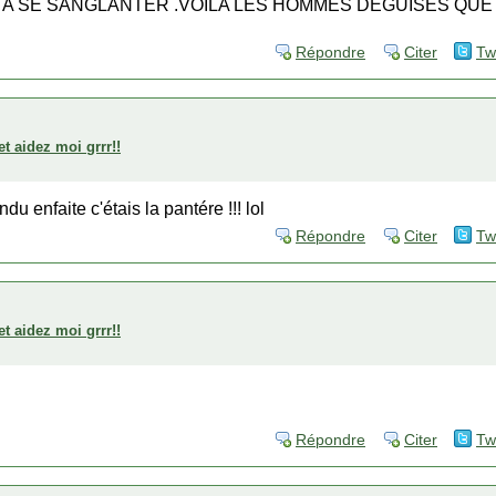
 A SE SANGLANTER .VOILA LES HOMMES DEGUISES QUE
Répondre
Citer
Tw
et aidez moi grrr!!
u enfaite c'étais la pantére !!! lol
Répondre
Citer
Tw
et aidez moi grrr!!
Répondre
Citer
Tw