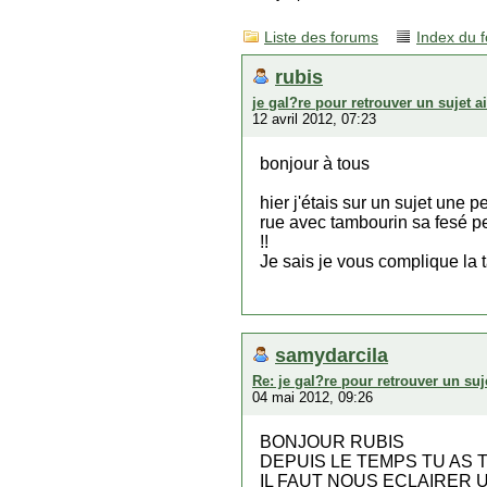
Liste des forums
Index du 
rubis
je gal?re pour retrouver un sujet a
12 avril 2012, 07:23
bonjour à tous
hier j'étais sur un sujet une
rue avec tambourin sa fesé peu
!!
Je sais je vous complique la 
samydarcila
Re: je gal?re pour retrouver un suj
04 mai 2012, 09:26
BONJOUR RUBIS
DEPUIS LE TEMPS TU AS
IL FAUT NOUS ECLAIRER 