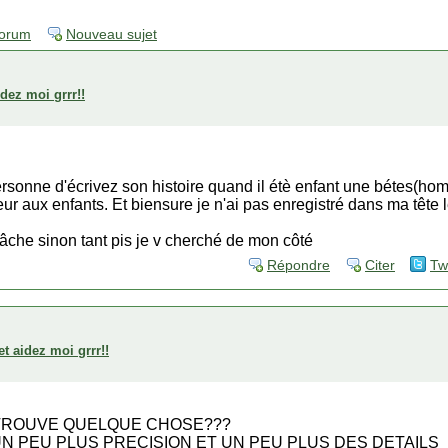
forum
Nouveau sujet
idez moi grrr!!
 personne d'écrivez son histoire quand il étè enfant une bétes(
r aux enfants. Et biensure je n'ai pas enregistré dans ma tête l
tâche sinon tant pis je v cherché de mon côté
Répondre
Citer
Tw
et aidez moi grrr!!
 TROUVE QUELQUE CHOSE???
UN PEU PLUS PRECISION ET UN PEU PLUS DES DETAILS