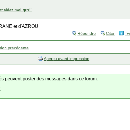
et aidez moi grrr!!
IFRANE et d'AZROU
Répondre
Citer
Tw
sion précédente
Aperçu avant impression
trés peuvent poster des messages dans ce forum.
r