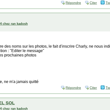
Répondre
Citer
Tw
004 chez ran kadosh
tre des noms sur les photos, le fait d'inscrire Charly, ne nous indi
nction : "Editer le message"
 les prochaines photos
le, ne m'a jamais quitté
Répondre
Citer
Tw
EL SOL
004 chez ran kadosh