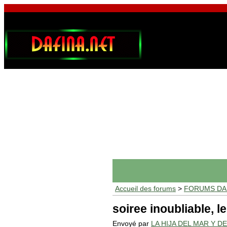
Accueil des forums
>
FORUMS DAF
soiree inoubliable, 
Envoyé par
LA HIJA DEL MAR Y D