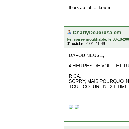
tbark aallah alikoum
CharlyDeJerusalem
Re: soiree inoubliable, le 30-10-2
31 octobre 2004, 11:49
DAFOUINEUSE,
4 HEURES DE VOL ....ET 
RICA,
SORRY, MAIS POURQUOI NE
TOUT COEUR...NEXT TIME 