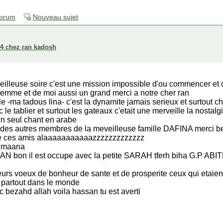
forum
Nouveau sujet
004 chez ran kadosh
veilleuse soire c'est une mission impossible d'ou commencer et
 femme et de moi aussi un grand merci a notre cher ran
e -ma tadous lina- c'est la dynamite jamais serieux et surtout 
vec le tablier et surtout les gateaux c'etait une merveille la nostal
 seul chant en arabe
re des autres membres de la meveilleuse famille DAFINA merci
re ces amis alaaaaaaaaaaazzzzzzzzzzzzz
s maana
n il est occupe avec la petite SARAH tferh biha G.P AB
leurs voeux de bonheur de sante et de prosperite ceux qui etaien
e partout dans le monde
 bezahd allah voila hassan tu est averti