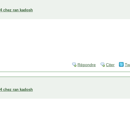
004 chez ran kadosh
Répondre
Citer
Tw
004 chez ran kadosh