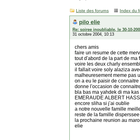
Liste des forums
Index du 
pilo elie
Re: soiree inoubliable, le 30-10-2
31 octobre 2004, 10:13
chers amis
faire un resume de cette mer
tout d'abord de la part de ma
voire les deux charly ensembl
il fallait voire soly alaziza a
malheuresement meme pas un
on a eu le paisir de connait
donne l'occasion de connait
bla bas ma yahdek di ma ka
EMERAUDE ALBERT HASSAN bo
encore sliha si j'ai oublie
a notre nouvelle famille meil
reste de la famille dispersse
la prochaine reunion au maroc
elie