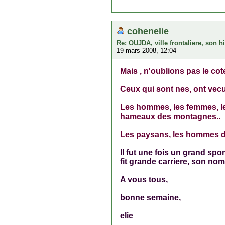
cohenelie
Re: OUJDA, ville frontaliere, son hi
19 mars 2008, 12:04
Mais , n'oublions pas le cot
Ceux qui sont nes, ont vecu
Les hommes, les femmes, les
hameaux des montagnes..
Les paysans, les hommes des v
Il fut une fois un grand spor
fit grande carriere, son no
A vous tous,
bonne semaine,
elie