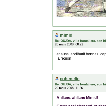
mimid
Re: OUJDA, ville frontaliere, son hi
20 mars 2008, 08:22
et aussi abdlhatif bennazi ca
la region
cohenelie
Re: OUJDA, ville frontaliere, son hi
20 mars 2008, 11:26
Ahllane, ahllane Mimid!