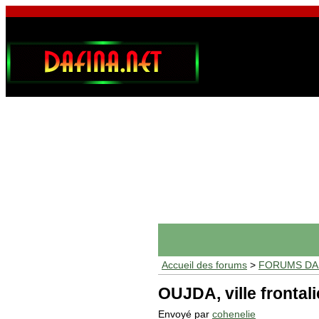
Accueil des forums
>
FORUMS DAF
OUJDA, ville frontali
Envoyé par
cohenelie