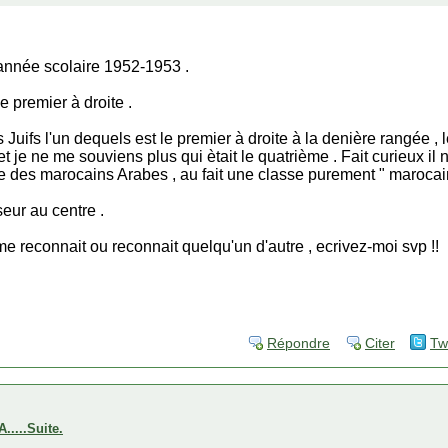
 année scolaire 1952-1953 .
e premier à droite .
s Juifs l'un dequels est le premier à droite à la denière rangée ,
 je ne me souviens plus qui ètait le quatrième . Fait curieux il
este des marocains Arabes , au fait une classe purement " marocain
eur au centre .
me reconnait ou reconnait quelqu'un d'autre , ecrivez-moi svp !!
Répondre
Citer
Tw
...Suite.