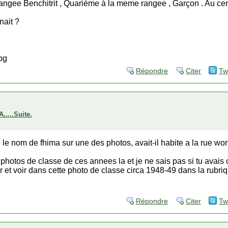
 rangee Benchitrit , Quarième à la meme rangee , Garçon . Au cent
nait ?
Répondre
Citer
Tw
...Suite.
le nom de fhima sur une des photos, avait-il habite a la rue worth
es photos de classe de ces annees la et je ne sais pas si tu ava
 et voir dans cette photo de classe circa 1948-49 dans la rubr
Répondre
Citer
Tw