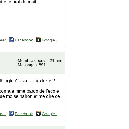
re le prof de math .
eet
Facebook
Google+
Membre depuis : 21 ans
Messages: 891
ington? avait -il un frere ?
is connue mme pardo de l'ecole
ique moise nahon et me dire ce
eet
Facebook
Google+