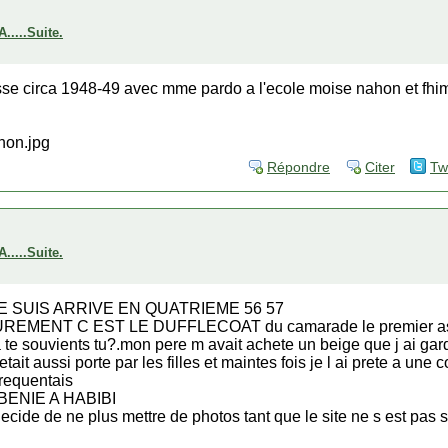
...Suite.
sse circa 1948-49 avec mme pardo a l'ecole moise nahon et fhima 
Répondre
Citer
Tw
...Suite.
E SUIS ARRIVE EN QUATRIEME 56 57
EMENT C EST LE DUFFLECOAT du camarade le premier ass
à te souvients tu?.mon pere m avait achete un beige que j ai gard
tait aussi porte par les filles et maintes fois je l ai prete a une
requentais
BENIE A HABIBI
ecide de ne plus mettre de photos tant que le site ne s est pas sta