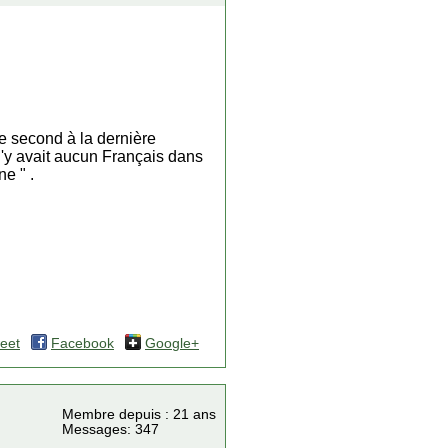
 le second à la dernière
 n'y avait aucun Français dans
e " .
eet
Facebook
Google+
Membre depuis : 21 ans
Messages: 347