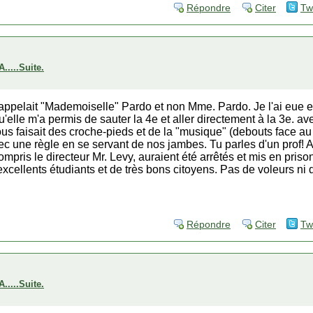
Répondre
Citer
Tw
...Suite.
'appelait "Mademoiselle" Pardo et non Mme. Pardo. Je l'ai eue en
qu'elle m'a permis de sauter la 4e et aller directement à la 3e. a
ous faisait des croche-pieds et de la "musique" (debouts face au t
ec une règle en se servant de nos jambes. Tu parles d'un prof! A
y compris le directeur Mr. Levy, auraient été arrêtés et mis en pris
d'excellents étudiants et de très bons citoyens. Pas de voleurs n
Répondre
Citer
Tw
...Suite.