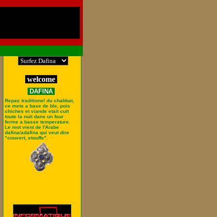
welcome
DAFINA
Repas traditionel du chabbat,
ce mets a base de ble, pois
chiches et viande etait cuit
toute la nuit dans un four
ferme a basse temperature.
Le mot vient de l'Arabe
dafina/adafina qui veut dire
"couvert, etouffe".