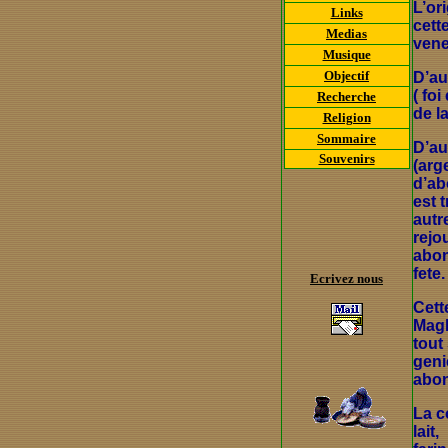
L’or
Links
cett
Medias
vene
Musique
Objectif
D’au
( foi
Recherche
de l
Religion
Sommaire
D’au
Souvenirs
(arg
d’ab
est 
autr
rejo
abon
fete.
Ecrivez nous
Cett
Magh
tout
geni
abon
La c
lait,