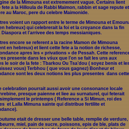
igine de la Mimouna est extremement vague. Certains lient
e fete a la Hilloula de Rabbi Maimon, rabbin et sage repute et
re au Maroc, pere du celebre Maimonide.
tres voient un rapport entre le terme de Mimouna et Emoun
 en hebreux) qui celebrerait la foi et la croyance dans la fin
a Diaspora et l’arrivee des temps messianiques.
tres encore se referent a la racine Mamon de Mimouna
ent en hebreux) et lient cette fete a la notion de richesse,
ondance apres les « privations » de Pessah. Cette referenc
tres presente dans les vśux que l’on se fait les uns aux
es le soir de la fete : Tbarkou Ou Tsa’dou ( soyez benis et le
uissez vous) Terbhou ( que vous gagnez) Bonheur et
dance sont les deux notions les plus presentes
dans cett
e celebration pourrait aussi avoir une consonance locale
rebine, presque paienne et liee au surnaturel, qui feterait
 simplement le printemps ( Reference a Si Mimun, roi des
es
et Lalla Mimuna sainte qui distribue fertilite et
dance).
outume etait de dresser une belle table, remplie de verdure,
beurre, miel, pain de sucre, poissons, epis de ble, plats de