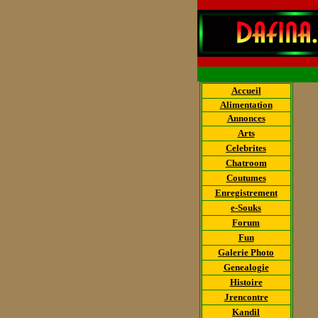
Accueil
Alimentation
Annonces
Arts
Celebrites
Chatroom
Coutumes
Enregistrement
e-Souks
Forum
Fun
Galerie Photo
Genealogie
Histoire
Jrencontre
Kandil