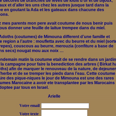
ne decores de branches de feves de louis d’or et de bijoux,
aux et d’aller les uns chez les autres jusque tard dans la
ee en goutant la Ada et les gateaux dans chacune des
ons.
 mes parents mon pere avait coutume de nous benir puis
ous donner une feuille de laitue trempee dans du miel.
Adoths (coutumes) de Mimouna different d’une famille et
e region a l’autre : moufletta avec du beurre et du miel (sort
repes), couscous au beurre, merouzia (confiture a base de
ins secs) nougat mou aux noix …
endemain matin la coutume etait de se rendre dans un jardi
 la campagne pour faire la benediction des arbres ( Birkat h
oths) afin de marquer le renouveau de la nature, de dejeuner
l’herbe et de se tremper les pieds dans l’eau. Cette coutume
aire des pique-niques le jour de Mimouna est une des rares
umes Marocaine a avoir ete transplantee par les Marocains
doptee par tous en Israel.
Arielle
Votre email
Votre texte