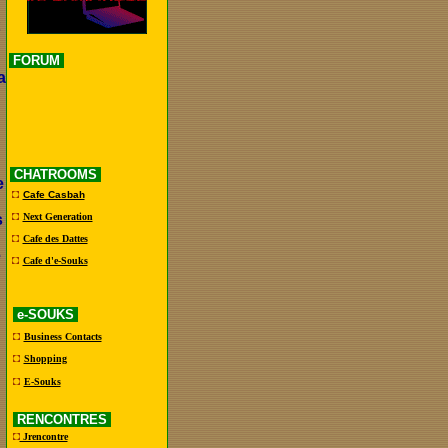
FORUM
a
CHATROOMS
e
Cafe Casbah
s
Next Generation
Cafe des Dattes
e
Cafe d'e-Souks
e-SOUKS
Business Contacts
Shopping
E-Souks
RENCONTRES
Jrencontre