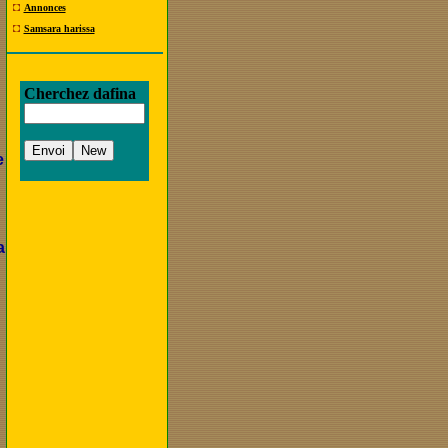
Annonces
Samsara harissa
Cherchez dafina
e
n
a