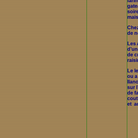
fari
gate
soir
mais
Chez
de n
Les 
d’un
de c
rais
Le l
ou a
Ilan
sur 
de f
cout
et
a