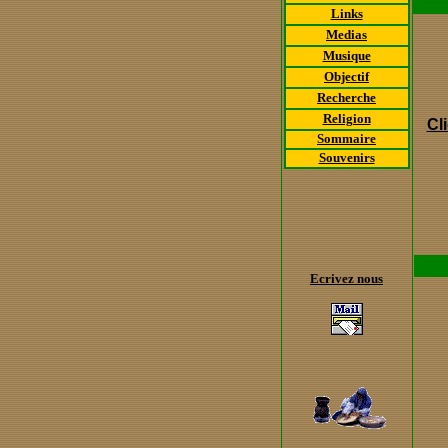
Links
Medias
Musique
Objectif
Recherche
Religion
Cl
Sommaire
Souvenirs
Ecrivez nous