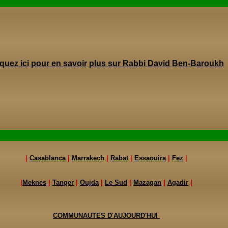
iquez ici pour en savoir plus sur Rabbi David Ben-Baroukh
|
Casablanca
|
Marrakech
|
Rabat
|
Essaouira
|
Fez
|
|
Meknes
|
Tanger
|
Oujda
|
Le Sud
|
Mazagan
|
Agadir
|
COMMUNAUTES D'AUJOURD'HUI