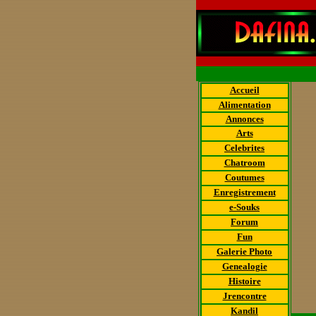
Accueil
Alimentation
Annonces
Arts
Celebrites
Chatroom
Coutumes
Enregistrement
e-Souks
Forum
Fun
Galerie Photo
Genealogie
Histoire
Jrencontre
Kandil