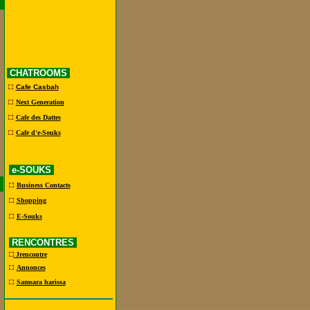
CHATROOMS
Cafe Casbah
Next Generation
Cafe des Dattes
Cafe d'e-Souks
e-SOUKS
Business Contacts
Shopping
E-Souks
RENCONTRES
Jrencontre
Annonces
Samsara harissa