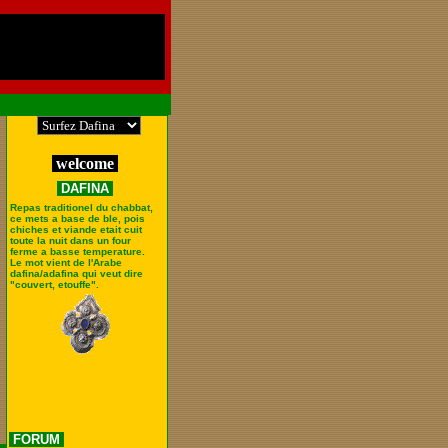
welcome
DAFINA
Repas traditionel du chabbat,
ce mets a base de ble, pois
chiches et viande etait cuit
toute la nuit dans un four
ferme a basse temperature.
Le mot vient de l'Arabe
dafina/adafina qui veut dire
"couvert, etouffe".
FORUM