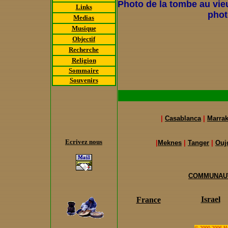
Photo de la tombe au vieu
Links
phot
Medias
Musique
Objectif
Recherche
Religion
Sommaire
Souvenirs
|
Casablanca
|
Marra
Ecrivez nous
|
Meknes
|
Tanger
|
Ouj
COMMUNAUT
Israel
France
© 2000-2006 Hari