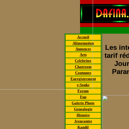
Accueil
Alimentation
Les int
Annonces
tarif r
Arts
Celebrites
Jour
Chatroom
Param
Coutumes
Enregistrement
e-Souks
Forum
Fun
Galerie Photo
Genealogie
Histoire
Jrencontre
Kandil