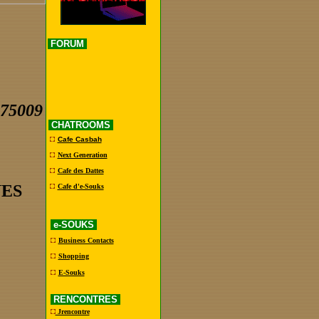
FORUM
 75009
CHATROOMS
Cafe Casbah
Next Generation
Cafe des Dattes
NES
Cafe d'e-Souks
e-SOUKS
Business Contacts
Shopping
E-Souks
RENCONTRES
Jrencontre