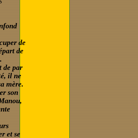
onfond
ccuper de
épart de
.
t de par
é, il ne
 sa mère.
er son
e Manou,
ante
urs
r et se