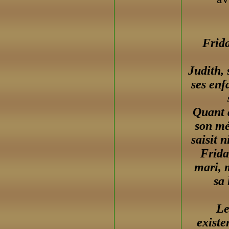
Frida
Judith, 
ses enf
Quant à
son mét
saisit n
Frida
mari, 
sa 
Le
existe