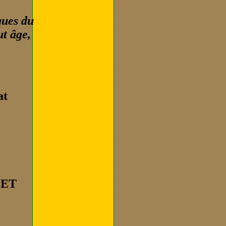
ques du
ut âge,
at
LET