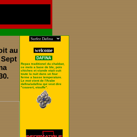
oit au
welcome
s Sept
DAFINA
Repas traditionel du chabbat,
ma
ce mets a base de ble, pois
chiches et viande etait cuit
30.
toute la nuit dans un four
ferme a basse temperature.
Le mot vient de l'Arabe
dafina/adafina qui veut dire
"couvert, etouffe".