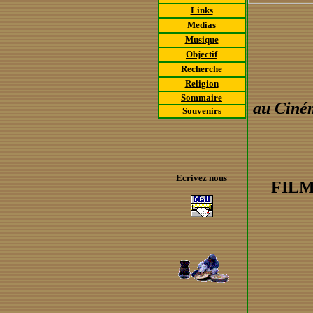
Links
Medias
Musique
Objectif
Recherche
Religion
Sommaire
au Ciné
Souvenirs
Ecrivez nous
FILM