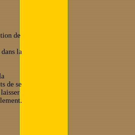
ition de
 dans la
la
ts de se
 laisser
illement
.