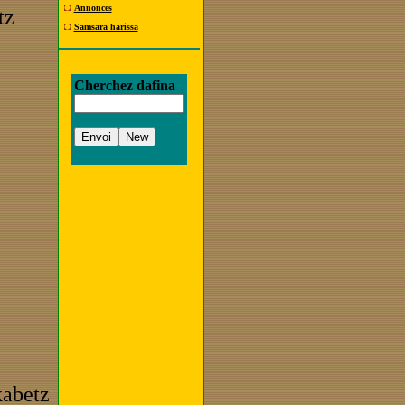
Annonces
tz
Samsara harissa
Cherchez dafina
kabetz