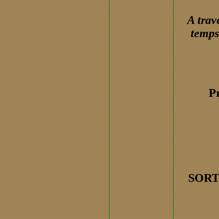
A trav
temps
Pr
SORT