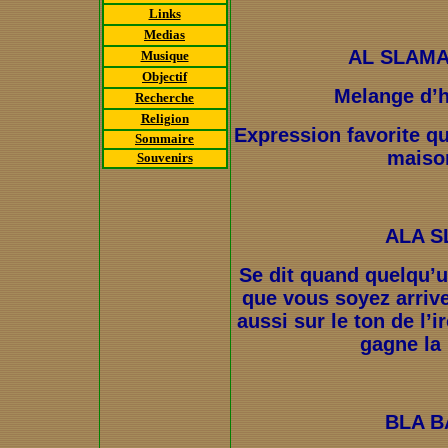
Links
Medias
AL SLAM
Musique
Objectif
Melange d’h
Recherche
Religion
Expression favorite qu
Sommaire
maiso
Souvenirs
ALA 
Se dit quand quelqu’u
que vous soyez arriv
aussi sur le ton de l’i
gagne la 
BLA B