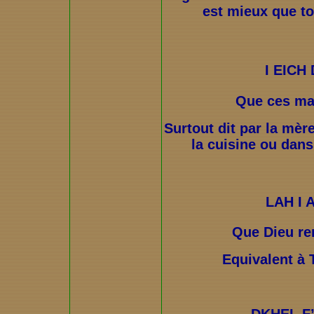
est mieux que toi
I EICH
Que ces mai
Surtout dit par la mère
la cuisine ou dans
LAH I
Que Dieu re
Equivalent à 
DKHEL F