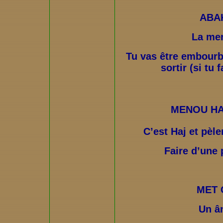
ABA
La mer
Tu vas être embourbe
sortir (si tu f
MENOU HA
C’est Haj et pèl
Faire d’une 
MET 
Un â