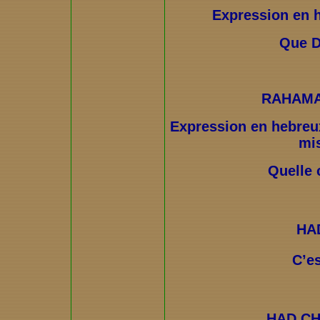
Expression en h
Que D
RAHAMA
Expression en hebreux
mi
Quelle 
HA
C’es
HAD CH