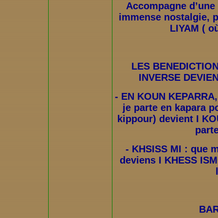
Accompagne d’une 
immense nostalgie, p
LIYAM ( où
LES BENEDICTION
INVERSE DEVIE
- EN KOUN KEPARRA,
je parte en kapara po
kippour) devient I 
part
- KHSISS MI : que 
deviens I KHESS IS
BA