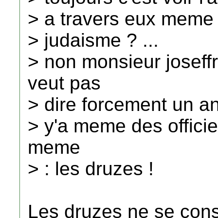
> a travers eux meme p
> judaisme ? ...
> non monsieur joseff
veut pas
> dire forcement un anti
> y'a meme des offici
meme
> : les druzes !
Les druzes ne se con