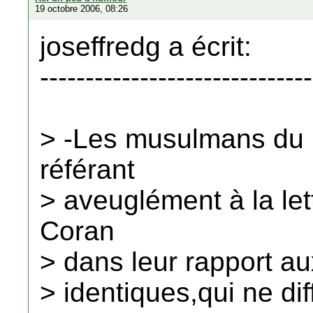
19 octobre 2006, 08:26
joseffredg a écrit:
------------------------------
> -Les musulmans du 
référant
> aveuglément à la le
Coran
> dans leur rapport au
> identiques,qui ne dif