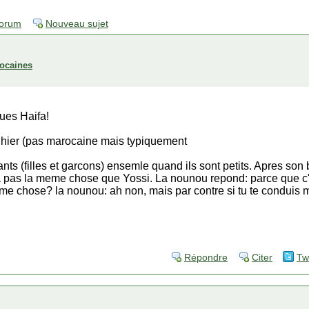
forum
Nouveau sujet
ocaines
ues Haifa!
u hier (pas marocaine mais typiquement
nts (filles et garcons) ensemle quand ils sont petits. Apres son 
a pas la meme chose que Yossi. La nounou repond: parce que c'e
eme chose? la nounou: ah non, mais par contre si tu te conduis 
Répondre
Citer
Tw