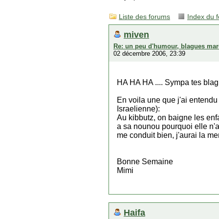
Liste des forums
Index du 
miven
Re: un peu d'humour, blagues mar
02 décembre 2006, 23:39
HA HA HA .... Sympa tes blag
En voila une que j'ai entend
Israelienne):
Au kibbutz, on baigne les enfa
a sa nounou pourquoi elle n'
me conduit bien, j'aurai la m
Bonne Semaine
Mimi
Haifa