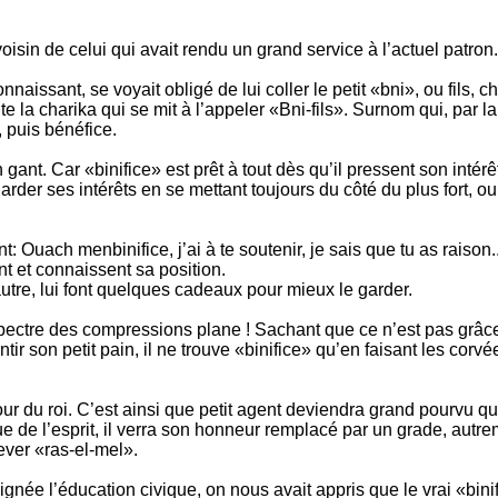
 voisin de celui qui avait rendu un grand service à l’actuel patron.
naissant, se voyait obligé de lui coller le petit «bni», ou fils, cha
ute la charika qui se mit à l’appeler «Bni-fils». Surnom qui, par 
, puis bénéfice.
ant. Car «binifice» est prêt à tout dès qu’il pressent son intérêt.
der ses intérêts en se mettant toujours du côté du plus fort, ou,
nt: Ouach menbinifice, j’ai à te soutenir, je sais que tu as raison.
nt et connaissent sa position.
 autre, lui font quelques cadeaux pour mieux le garder.
spectre des compressions plane ! Sachant que ce n’est pas grâce
tir son petit pain, il ne trouve «binifice» qu’en faisant les corv
a cour du roi. C’est ainsi que petit agent deviendra grand pourvu q
e de l’esprit, il verra son honneur remplacé par un grade, autre
ever «ras-el-mel».
gnée l’éducation civique, on nous avait appris que le vrai «binifi