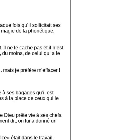
que fois qu’il sollicitait ses
la magie de la phonétique,
 Il ne le cache pas et il n’est
 du moins, de celui qui a le
.. mais je préfère m’effacer !
 à ses bagages qu’il est
ées à la place de ceux qui le
ue Dieu prête vie à ses chefs.
ment dit, on lui a donné un
ce» était dans le travail.