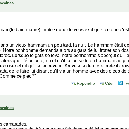
ocaines
am(le bain maure). Inutile donc de vous expliquer ce que c'est
s un vieux hammam un peu tard, la nuit. Le hammam était déjà
lette. Notre bonhomme demanda alors au gars de lui frotter son do
roc. Lorsque le gars se leva, notre bonhomme s'aperçut qu'il a
lors que c'était un djinn et qu'il fallait sortir du hammam au plus
user et dit qu'il allait revenir. Arrivé à la dernière porte il cr
da de le faire lui disant qu'il y a un homme avec des pieds de c
: "Comme ce pied?"
Répondre
Citer
Tw
ocaines
mes camarades.