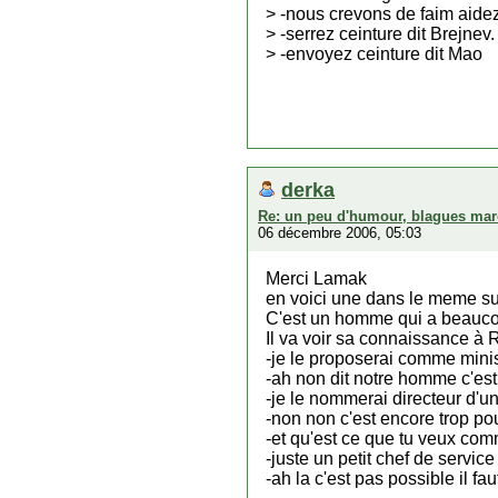
> -nous crevons de faim aide
> -serrez ceinture dit Brejnev.
> -envoyez ceinture dit Mao
derka
Re: un peu d'humour, blagues mar
06 décembre 2006, 05:03
Merci Lamak
en voici une dans le meme su
C'est un homme qui a beaucou
Il va voir sa connaissance à 
-je le proposerai comme mini
-ah non dit notre homme c'est 
-je le nommerai directeur d'un 
-non non c'est encore trop pou
-et qu'est ce que tu veux comm
-juste un petit chef de servic
-ah la c'est pas possible il fau