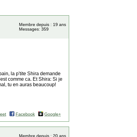
Membre depuis : 19 ans
Messages: 359
bain, la p'tite Shira demande
st comme ca. Et Shira: Si je
mal, tu en auras beaucoup!
eet
Facebook
Google+
Membre depuis : 20 ans