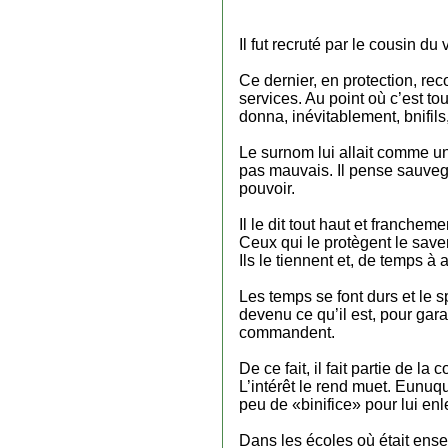
Il fut recruté par le cousin du
Ce dernier, en protection, recon
services. Au point où c’est to
donna, inévitablement, bnifils
Le surnom lui allait comme un g
pas mauvais. Il pense sauvegar
pouvoir.
Il le dit tout haut et francheme
Ceux qui le protègent le save
Ils le tiennent et, de temps à
Les temps se font durs et le 
devenu ce qu’il est, pour garan
commandent.
De ce fait, il fait partie de l
L’intérêt le rend muet. Eunuqu
peu de «binifice» pour lui enl
Dans les écoles où était ensei