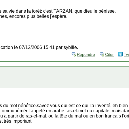
e sa vie dans la forêt: c'est TARZAN, que dieu le bénisse.
es, encores plus belles j'espère.
ication le 07/12/2006 15:41 par sybille.
Répondre
Citer
Tw
du mot nénéfice.savez vous qui est-ce qui l'a inventé. eh bien j
e communémént appelé en arabe ras-el-mel ou capitale. mais da
u a partir de ras-el-mal. ou la tête du mal ou en bon francais l'o
t trés important.