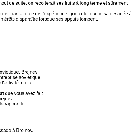
out de suite, on récolterait ses fruits à long terme et sûrement.
pris, par la force de l’expérience, que celui qui lie sa destiné
ntérêts disparaître lorsque ses appuis tombent.
--------------
sovietique. Brejnev
entreprise sovietique
'activité, un joli
rt que vous avez fait
Brejnev
 le rapport lui
ssage à Brejnev.