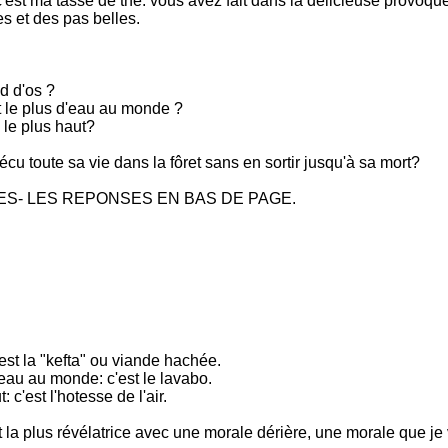
c'est ma tasse de thé. vous avez fait dans la délicieuse provoque
es et des pas belles.
ad d'os ?
it le plus d'eau au monde ?
l le plus haut?
écu toute sa vie dans la fôret sans en sortir jusqu'à sa mort?
ES- LES REPONSES EN BAS DE PAGE.
'est la "kefta" ou viande hachée.
'eau au monde: c'est le lavabo.
: c'est l'hotesse de l'air.
et la plus révélatrice avec une morale dérière, une morale que je