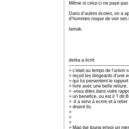
Même si celui-ci ne paye pas t
Dans d’autres écoles, on a ap
d’hommes risque de voir ses i
lamak.
derka a écrit:
-----------------------------------------
> c'etait au temps de l'union 
> reçoit les dirigeants d'une 
> qui lui presentent le rapport d
> livre avec une belle reliure.
> -vous dites dans votre rappo
> un benefice, ou est il ? dit 
> -il a servi à ecrire et à relier
> disent ils.
>
>
>
> Mao tse toung envoi un me