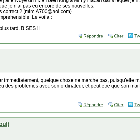
 j'ai envoye un I Mail bien long a Mimy Hazan dans lequel je n'
e que je n'ai pas eu encore de ses nouvelles.
pas correct ? (mimiA700@aol.com)
mprehensible. Le voila :
plus tard. BISES !!
Répondre
Citer
Tw
r immediatement, quelque chose ne marche pas, puisqu'elle ma d
 eu des problemes avec son ordinateur, et peut etre que son mail
Répondre
Citer
Tw
oul)