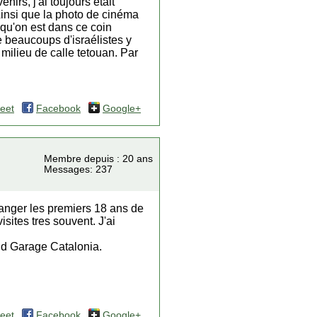
irs, j'ai toujours était
Ainsi que la photo de cinéma
 qu'on est dans ce coin
e beaucoups d'israélistes y
u milieu de calle tetouan. Par
eet
Facebook
Google+
Membre depuis : 20 ans
Messages: 237
 Tanger les premiers 18 ans de
sites tres souvent. J'ai
nd Garage Catalonia.
eet
Facebook
Google+