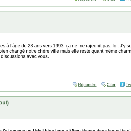
les à l'âge de 23 ans vers 1993, ça ne me rajeunit pas, lol. J'y s
a bien changé notre chère ville mais elle reste quant même charma
s discussions avec vous.
Répondre
Citer
Tw
oul)