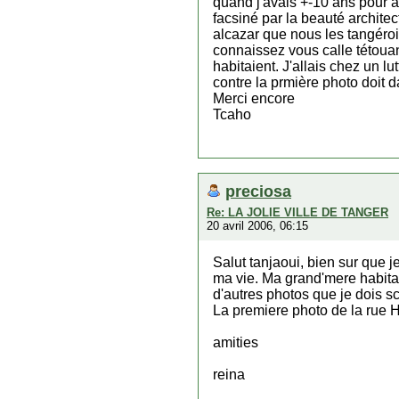
quand j'avais +-10 ans pour al
facsiné par la beauté archit
alcazar que nous les tangérois
connaissez vous calle tétouan
habitaient. J'allais chez un lu
contre la prmière photo doit d
Merci encore
Tcaho
preciosa
Re: LA JOLIE VILLE DE TANGER
20 avril 2006, 06:15
Salut tanjaoui, bien sur que j
ma vie. Ma grand'mere habitat 
d'autres photos que je dois s
La premiere photo de la rue 
amities
reina