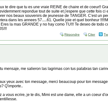
 te dire que tu es une vraie REINE de chaire et de coeur!! Grace
videmment repondue tout de suite et j'espere que cette fois ci e
orer nos beaux souvenirs de jeunesse de TANGER. C'est un peu
etera dans les annees 57.....61. Quelle joie et quel bonheur !!!!
i!!! Eres la mas GRANDE y no hay como TU!!! Te deseo de todo 
S!!!
Répondre
Citer
Tw
 mensaje, me salieron las lagrimas con tus palabras tan carin
 aux yeux avec ton message, merci beaucoup pour ton message e
s? Q'importe..
a vous ecrire, je te dis, Mimi est une dame, elle a un coeur d'or
ntillesse.