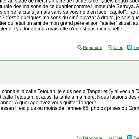
ler au stade de merchan faire de l'athlétisme. Quels beaux souven
ecturale des maisons de ce quartier comme l'immeuble Serruya. 
 on ne la citais jamais sans sa voisine d'en face "capitol". Tant
? c'est à quelques maisons du ciné alcazar à droite, je sais qu
ttier qui était un ami de mon grand père et son "atelier" situait a
ater d'il y a longtemps mais elle n'en est pas moins belle.
Répondre
Citer
Tw
e connais la calle Tetouan, je suis nee a Tanger et j'y ai vecu a
calle Tetoutan, et aussi la tante a ma mere. Nous faisions des vi
canner. A quel age avez vous quitter Tanger?
Hassan II est plus ou moins de l'annee 65, photos prises du Gra
Répondre
Citer
Tw