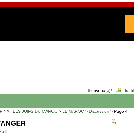
Bienvenu(e)!
Identi
INA - LES JUIFS DU MAROC
>
LE MAROC
>
Discussion
> Page 4
 TANGER
leil