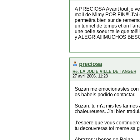
A PRECIOSA Avant tout je veux
mail de Mimy POR FIN!!! J'ai e
permettra bien sur de remem
un tunnel de temps et on l'arr
une belle soeur telle que to
y ALEGRIA!!!MUCHOS BESO
preciosa
Re: LA JOLIE VILLE DE TANGER
27 avril 2006, 11:23
Suzan me emocionastes con tu
os habeis podido contactar.
Suzan, tu m'a mis les larmes
chaleureuses. J'ai bien tradui
J'espere que vous continuerez 
tu decouvreras toi meme sa ge
Abrazos y besos de Reina