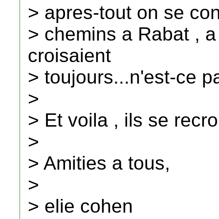
> apres-tout on se con
> chemins a Rabat , a
croisaient
> toujours...n'est-ce p
>
> Et voila , ils se rec
>
> Amities a tous,
>
> elie cohen