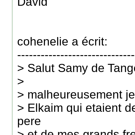
David
cohenelie a écrit:
------------------------------
> Salut Samy de Tang
>
> malheureusement je 
> Elkaim qui etaient 
pere
> et de mes grands fre