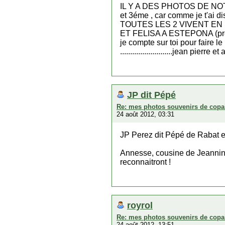
IL Y A DES PHOTOS DE N
et 3éme , car comme je t'ai
TOUTES LES 2 VIVENT EN
ET FELISA A ESTEPONA (près 
je compte sur toi pour faire le
..........................jean pierre et an
JP dit Pépé
Re: mes photos souvenirs de copa
24 août 2012, 03:31
JP Perez dit Pépé de Rabat et
Annesse, cousine de Jeannine 
reconnaitront !
royrol
Re: mes photos souvenirs de copa
24 août 2012, 13:51