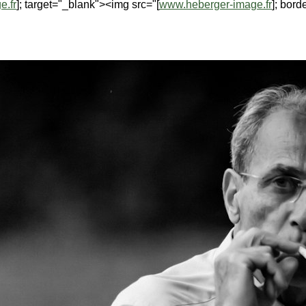
e.fr
]; target="_blank"><img src="[
www.heberger-image.fr
]; bord