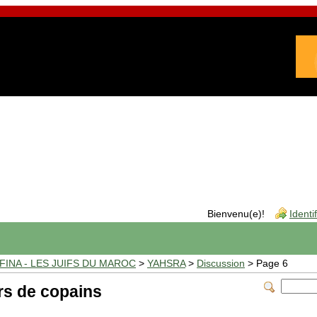
Bienvenu(e)!
Identi
INA - LES JUIFS DU MAROC
>
YAHSRA
>
Discussion
> Page 6
rs de copains