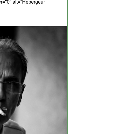
er="0" alt="Hebergeur