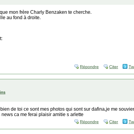
t que mon frère Charly Benzaken te cherche.
fille au fond à droite.
t:
Répondre
Citer
Tw
ins
 bien de toi ce sont mes photos qui sont sur dafina,je me souvi
ews ca me ferai plaisir amitie s arlette
Répondre
Citer
Tw