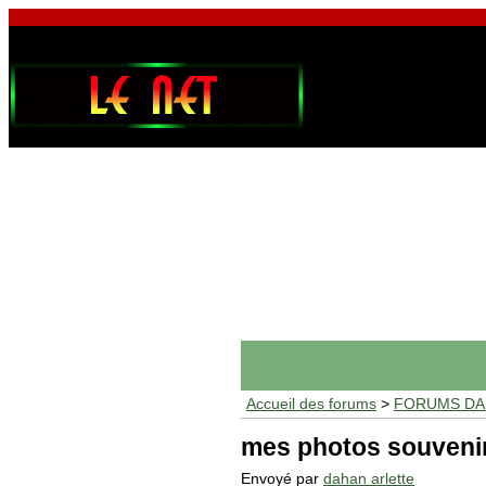
Accueil des forums
>
FORUMS DAF
mes photos souveni
Envoyé par
dahan arlette