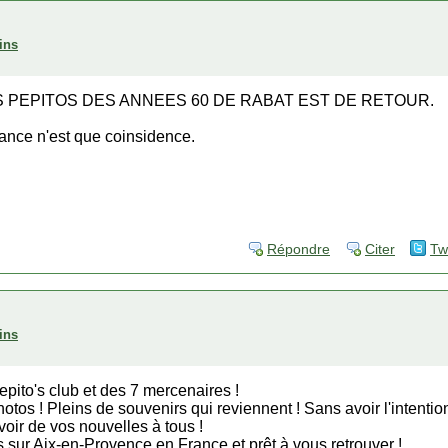
ins
 PEPITOS DES ANNEES 60 DE RABAT EST DE RETOUR.
ance n'est que coinsidence.
Répondre
Citer
Tw
ins
epito's club et des 7 mercenaires !
otos ! Pleins de souvenirs qui reviennent ! Sans avoir l'intentio
avoir de vos nouvelles à tous !
 sur Aix-en-Provence en France et prêt à vous retrouver !