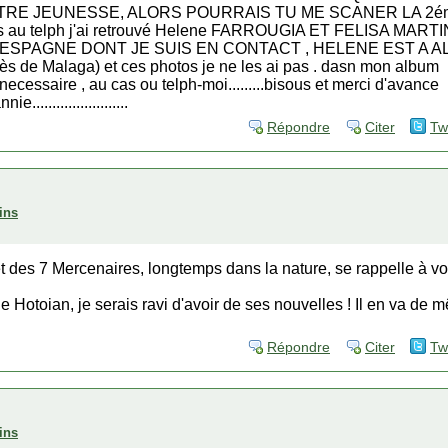
OTRE JEUNESSE, ALORS POURRAIS TU ME SCANER LA 2é
 dis au telph j'ai retrouvé Helene FARROUGIA ET FELISA MART
 ESPAGNE DONT JE SUIS EN CONTACT , HELENE EST A A
de Malaga) et ces photos je ne les ai pas . dasn mon album
 necessaire , au cas ou telph-moi.........bisous et merci d'avance
nie........................
Répondre
Citer
Tw
ins
 des 7 Mercenaires, longtemps dans la nature, se rappelle à vo
Hotoian, je serais ravi d'avoir de ses nouvelles ! Il en va de
Répondre
Citer
Tw
ins