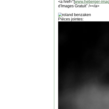
<a href="[
www.heberger-imag
d'Images Gratuit" /></a>
roland benzaken
Pièces jointes: