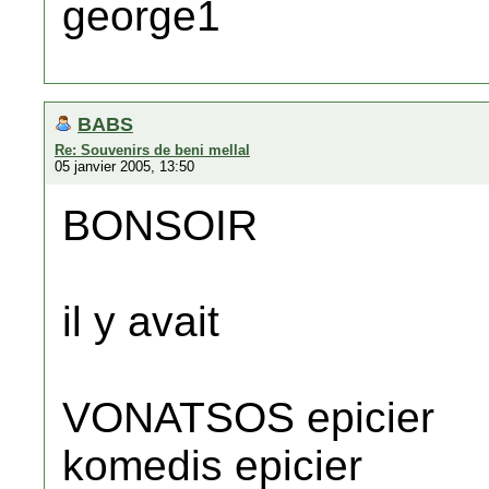
george1
BABS
Re: Souvenirs de beni mellal
05 janvier 2005, 13:50
BONSOIR
il y avait
VONATSOS epicier
komedis epicier