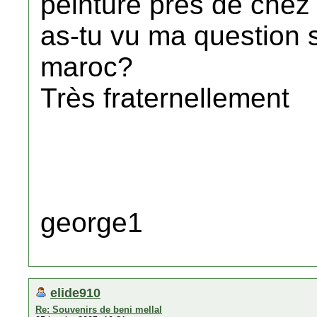
peinture près de chez
as-tu vu ma question s
maroc?
Très fraternellement
george1
elide910
Re: Souvenirs de beni mellal