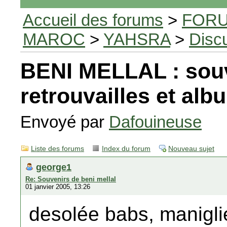
Accueil des forums
>
FORU
MAROC
>
YAHSRA
>
Disc
BENI MELLAL : souv
retrouvailles et al
Envoyé par
Dafouineuse
Liste des forums
Index du forum
Nouveau sujet
george1
Re: Souvenirs de beni mellal
01 janvier 2005, 13:26
desolée babs, maniglier