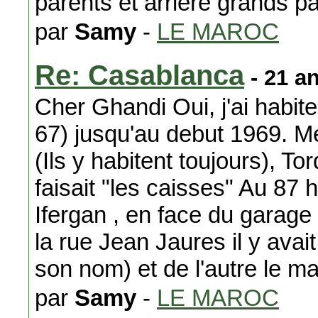
parents et arriere grands p
par
Samy
-
LE MAROC
Re: Casablanca
- 21 a
Cher Ghandi Oui, j'ai habit
67) jusqu'au debut 1969. Me
(Ils y habitent toujours), T
faisait "les caisses" Au 87 h
Ifergan , en face du garag
la rue Jean Jaures il y avait 
son nom) et de l'autre le m
par
Samy
-
LE MAROC