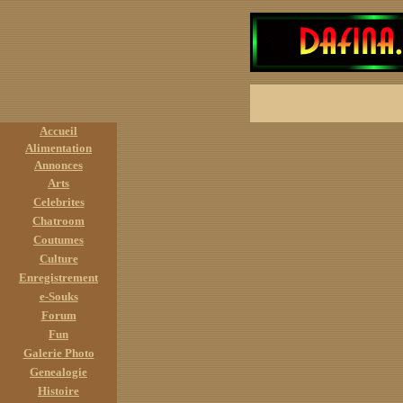
Accueil
Alimentation
Annonces
Arts
Celebrites
Chatroom
Coutumes
Culture
Enregistrement
e-Souks
Forum
Fun
Galerie Photo
Genealogie
Histoire