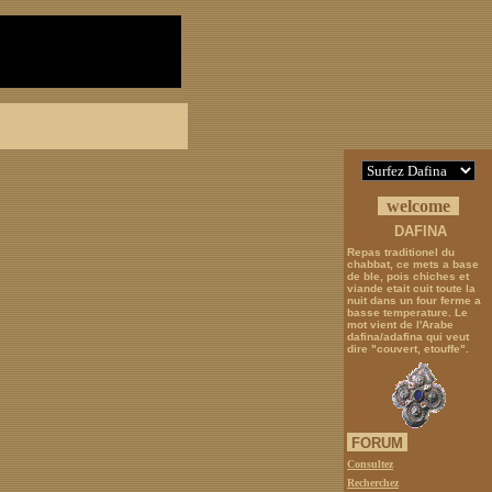
welcome
DAFINA
Repas traditionel du
chabbat, ce mets a base
de ble, pois chiches et
viande etait cuit toute la
nuit dans un four ferme a
basse temperature. Le
mot vient de l'Arabe
dafina/adafina qui veut
dire "couvert, etouffe".
FORUM
Consultez
Recherchez