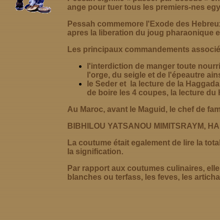
ange pour tuer tous les premiers-nes eg
Pessah commemore l'Exode des Hebreux ho
apres la liberation du joug pharaonique
e
Les principaux commandements associés à
l'interdiction de manger toute nourr
l'orge, du seigle et de l'épeautre ain
le Seder et la lecture de la Haggada 
de boire les 4 coupes, la lecture du H
Au
Maroc, avant le Maguid, le chef de fami
BIBHILOU YATSANOU MIMITSRAYM, H
La coutume était egalement de lire la to
la signification.
Par rapport aux coutumes culinaires, elles
blanches ou terfass, les feves, les artich