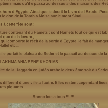
yptiens mais qu'il « passa au-dessus » des maisons des Heb
rs d'Egypte. Ainsi que le decrit le Livre de l'Exode, Pes
t le don de la Torah a Moise sur le mont Sinai.
 cette fête sont :
iture contenant du Hamets : sont Hamets tout ce qui est fabri
si que de la levure.,
qui comporte le récit de la sortie d'Égypte, le fait de mange
allel etc...
lle portait le plateau du Seder et le passait au-dessus de la
ALAKHMA ANIA BENE KHORIMS.
talité de la Haggada en judéo arabe le deuxième soir du Se
 different d'une ville a l'autre. Elles restent cependant liee
auts piquants.
Bonne fete a tous !!!!!!!