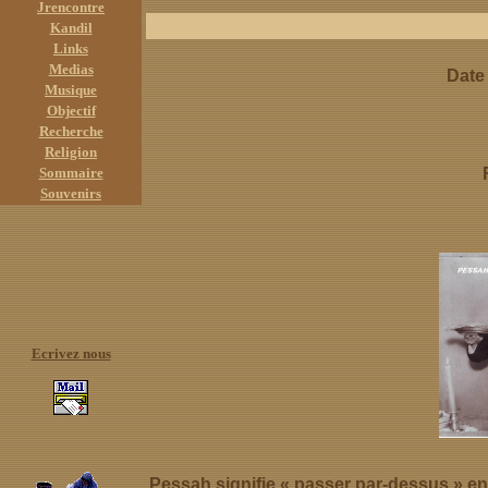
Jrencontre
Kandil
Links
Medias
Date 
Musique
Objectif
Recherche
Religion
Sommaire
Souvenirs
Ecrivez nous
Pessah signifie « passer par-dessus » en