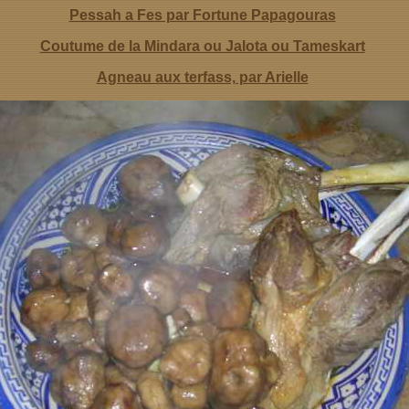
Pessah a Fes par Fortune Papagouras
Coutume de la Mindara ou Jalota ou Tameskart
Agneau aux terfass, par Arielle