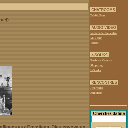
CHATROOMS
Tahiti Plage
rael)
AUDIO VIDEO
VotRezo-Audio Video
Musiques
Videos
r
e-SOUKS
Business Contacts
Shopping
E-Souks
RENCONTRES
Jrencontre
Annonces
Cherchez dafina
infligees aux Egyptiens, Dieu envoya un