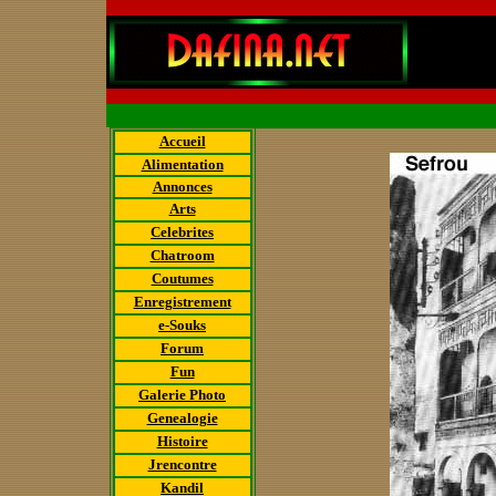
Accueil
Alimentation
Annonces
Arts
Celebrites
Chatroom
Coutumes
Enregistrement
e-Souks
Forum
Fun
Galerie Photo
Genealogie
Histoire
Jrencontre
Kandil