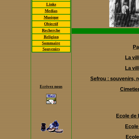
Links
Medias
Musique
Objectif
Recherche
Religion
Sommaire
Pa
Souvenirs
La vil
La vil
Sefrou : souvenirs, 
Ecrivez nous
Cimetier
Ecole de l
Ecole
Ecol