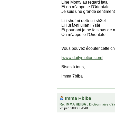
Line Monty au regard fatal
Et on m’appelle l’Orientale
Je suis une grande sentiment
Li i shuf-ni qelb-u i sh3el
Li i 3râf-ni ullah i 7sâl
Et pourtant je ne fais pas de 
On m’appelle l’Orientale.
Vous pouvez écouter cette cha
[
www.dailymotion.com
]
Bises à tous,
Imma 7biba
Imma Hbiba
Re: IMMA HBIBA : Dictionnaire d?
23 juin 2008, 04:49