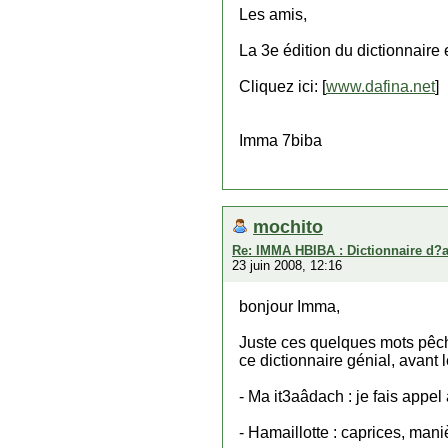
Les amis,
La 3e édition du dictionnaire
Cliquez ici: [
www.dafina.net
]
Imma 7biba
mochito
Re: IMMA HBIBA : Dictionnaire d?
23 juin 2008, 12:16
bonjour Imma,
Juste ces quelques mots pêché
ce dictionnaire génial, avant 
- Ma it3aâdach : je fais appel 
- Hamaillotte : caprices, mani