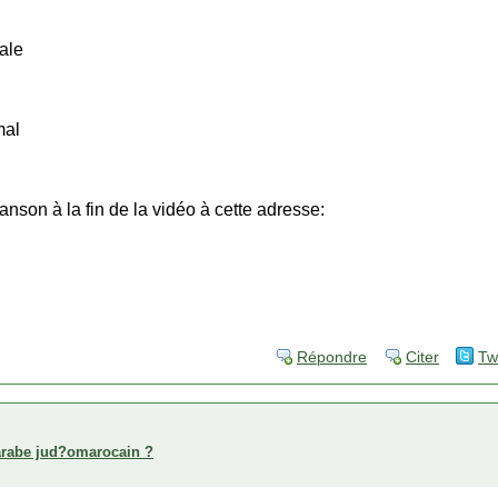
ale
mal
nson à la fin de la vidéo à cette adresse:
Répondre
Citer
Tw
arabe jud?omarocain ?