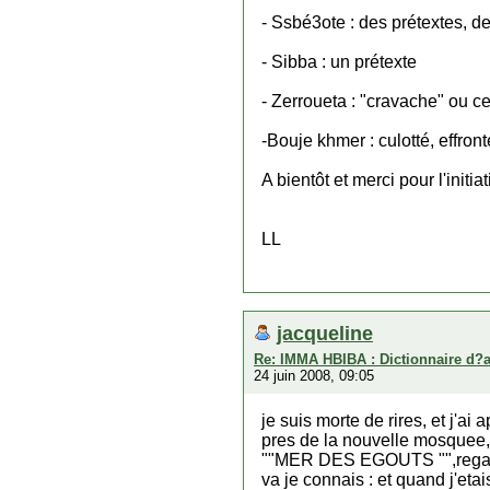
- Ssbé3ote : des prétextes, 
- Sibba : un prétexte
- Zerroueta : "cravache" ou ce
-Bouje khmer : culotté, effron
A bientôt et merci pour l'initia
LL
jacqueline
Re: IMMA HBIBA : Dictionnaire d?
24 juin 2008, 09:05
je suis morte de rires, et j'a
pres de la nouvelle mosqu
""MER DES EGOUTS "",regardez
va je connais : et quand j'et