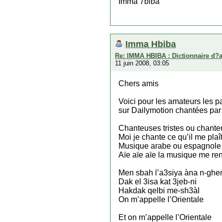
Imma 7biba
Imma Hbiba
Re: IMMA HBIBA : Dictionnaire d?
11 juin 2008, 03:05
Chers amis
Voici pour les amateurs les p
sur Dailymotion chantées par
Chanteuses tristes ou chante
Moi je chante ce qu’il me plaî
Musique arabe ou espagnole
Aïe aïe aïe la musique me ren
Men sbah l’a3siya àna n-ghe
Dak el 3isa kat 3jeb-ni
Hakdak qelbi me-sh3àl
On m’appelle l’Orientale
Et on m’appelle l’Orientale