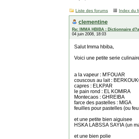
Liste des forums
Index du 
clementine
Re: IMMA HBIBA : Dictionnaire d?
04 juin 2008, 18:03
Salut Imma hbiba,
Voici une petite serie culinair
a la vapeur : M'FOUAR
couscous au lait : BERKOUK
capres : ELKPAR
le pain rond : EL KOMIRA
Montecaos : GHREIBA
farce des pastelles : MIGA
feuilles pour pastelles (ou f
et une petite bien aiguisee
HSKA LABSSA SAYIA (un manc
et une bien polie