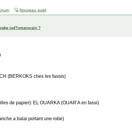
forum
Nouveau sujet
arabe jud?omarocain ?
e
CH (BERKOKS ches les fassis)
euilles de papier): EL OUARKA (OUAR'A en fassi)
he a balai portant une robe)