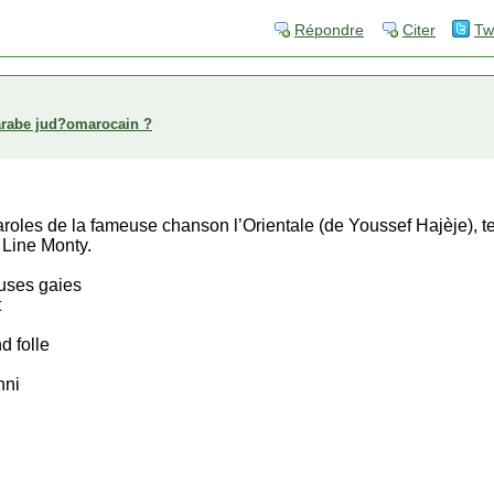
Répondre
Citer
Tw
arabe jud?omarocain ?
aroles de la fameuse chanson l’Orientale (de Youssef Hajèje), te
 Line Monty.
uses gaies
t
d folle
nni