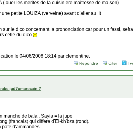
ouer les merites de la cuisiniere maitresse de maison)
 une petite LOUIZA (verveine) avant d'aller au lit
on sur le dico concernant la prononciation car pour un fassi, sef
rs celle du dico
fication le 04/06/2008 18:14 par clementine.
Répondre
Citer
Tw
arabe jud?omarocain ?
n manche de balai. Sayia = la jupe.
long (francais) qui differe d'El-kh'bza (rond).
la pate d'ammandes.