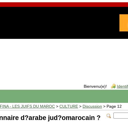
Bienvenu(e)!
Identi
INA - LES JUIFS DU MAROC
>
CULTURE
>
Discussion
> Page 12
nnaire d?arabe jud?omarocain ?