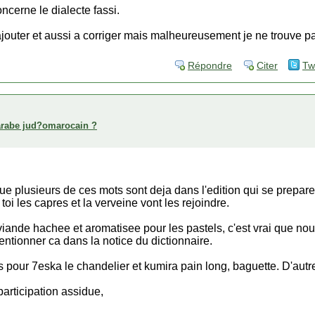
ncerne le dialecte fassi.
ajouter et aussi a corriger mais malheureusement je ne trouve pa
Répondre
Citer
Tw
arabe jud?omarocain ?
ue plusieurs de ces mots sont deja dans l'edition qui se prepar
toi les capres et la verveine vont les rejoindre.
viande hachee et aromatisee pour les pastels, c'est vrai que no
entionner ca dans la notice du dictionnaire.
 pour 7eska le chandelier et kumira pain long, baguette. D'autr
participation assidue,