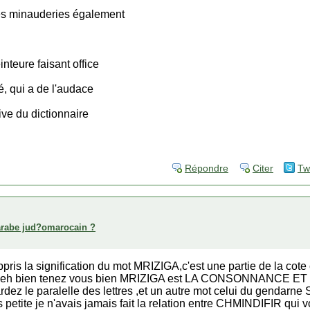
des minauderies également
inteure faisant office
té, qui a de l'audace
tive du dictionnaire
Répondre
Citer
Tw
arabe jud?omarocain ?
i appris la signification du mot MRIZIGA,c'est une partie de la co
ee,eh bien tenez vous bien MRIZIGA est LA CONSONNANCE E
 le paralelle des lettres ,et un autre mot celui du gendarne
ais petite je n'avais jamais fait la relation entre CHMINDIFIR q