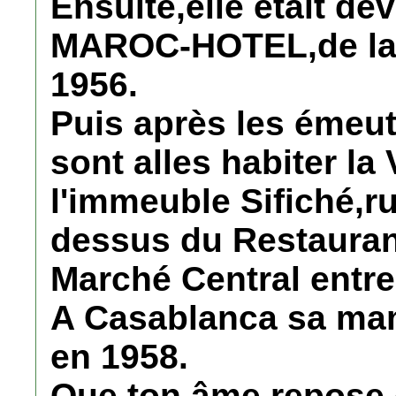
Ensuite,elle était de
MAROC-HOTEL,de la 
1956.
Puis après les émeut
sont alles habiter la 
l'immeuble Sifiché,r
dessus du Restaura
Marché Central entre
A Casablanca sa mam
en 1958.
Que ton âme repose e