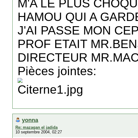
M'A LE PLUS CHOQU
HAMOU QUI A GARD
J'AI PASSE MON CEP
PROF ETAIT MR.BE
DIRECTEUR MR.MAC
Pièces jointes:
yonna
Re: mazagan el jadida
10 septembre 2004, 02:27