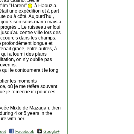
ot au casino. Seule
 film "Harem"
à Haouzia.
tait une expédition et à part
te ou à côté. Aujourd'hui,
oujours son sous-marin mais a
progrès... Le ruisseau enfoui
jusqu'au centre ville lors des
raccourcis dans les champs.
de profondément longue et
enait grace, entre autres, à
qui a fourni des plans
itation, on n'y oublie pas
ouvenirs.
 qui le contournerait le long
ublier les moments
nce, où je me réfère souvent
ue je remercie ici pour ces
Lycée Mixte de Mazagan, then
during 4 or 5 years in the
ure with her.
eet
Facebook
Google+