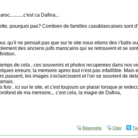
oc...........c'est ca Dafina...
ette, pourquoi pas? Combien de familles casablancaises sont d
jour, qu'il ne pensait pas que sur le site nous etions des r'batis
plement des anciens juifs marocains qui se retrouvent et se son
inition.
gtemps de cela , ces souvenirs et photos recuperees dans nos viei
lques erreurs; la memoire apres tout n'est pas infaillible. Mais
rs passent, les images s'eclaircissent et l'on se souvient de deta
jamais.
s fois , ici sur le site, et c'est toujours un plaisir lorsque je red
 profond de ma memoire,.. c'est cela, la magie de Dafina,
Répondre
Citer
Tw