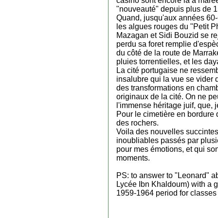
casino sont encore là à marée
"nouveauté" depuis plus de 15
Quand, jusqu'aux années 60-65
les algues rouges du "Petit P
Mazagan et Sidi Bouzid se rej
perdu sa foret remplie d'espè
du côté de la route de Marrake
pluies torrentielles, et les 
La cité portugaise ne ressemb
insalubre qui la vue se vider 
des transformations en chambr
originaux de la cité. On ne pe
l'immense héritage juif, que, 
Pour le cimetière en bordure d
des rochers.
Voila des nouvelles succintes
inoubliables passés par plusi
pour mes émotions, et qui son
moments.
PS: to answer to "Leonard" a
Lycée Ibn Khaldoum) with a gir
1959-1964 period for classes 6