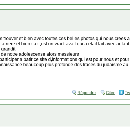
us trouver et bien avec toutes ces belles photos qui nous crees 
riere et bien ca c,est un vrai travail qui a etait fait avec autan
 grandit
s de notre adolescense alors messieurs
rticiper a batir ce site d,informations qui est pour nous et pou
onnaissance beaucoup plus profonde des traces du judaisme au
Répondre
Citer
Tw