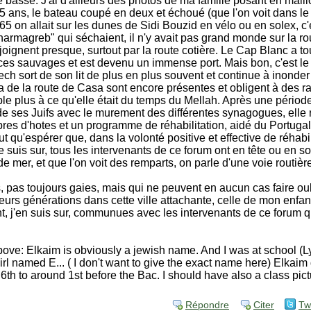
 basse. J'ai d'ailleurs des photos de ma famille posant en maill
 ans, le bateau coupé en deux et échoué (que l'on voit dans le
 on allait sur les dunes de Sidi Bouzid en vélo ou en solex, c'é
harmagreb" qui séchaient, il n'y avait pas grand monde sur la rou
oignent presque, surtout par la route cotière. Le Cap Blanc a t
ces sauvages et est devenu un immense port. Mais bon, c'est le 
ch sort de son lit de plus en plus souvent et continue à inonder 
daya de la route de Casa sont encore présentes et obligent à des 
le plus à ce qu'elle était du temps du Mellah. Après une pério
de ses Juifs avec le murement des différentes synagogues, elle r
es d'hotes et un programme de réhabilitation, aidé du Portugal 
ut qu'espérer que, dans la volonté positive et effective de réhabil
je suis sur, tous les intervenants de ce forum ont en tête ou en s
e mer, et que l'on voit des remparts, on parle d'une voie routière
, pas toujours gaies, mais qui ne peuvent en aucun cas faire o
eurs générations dans cette ville attachante, celle de mon enfa
t, j'en suis sur, communues avec les intervenants de ce forum q
bove: Elkaim is obviously a jewish name. And I was at school (
l named E... ( I don't want to give the exact name here) Elkaim 
th to around 1st before the Bac. I should have also a class pict
Répondre
Citer
Tw