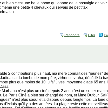
lle et bien c,est une belle photo qui donne de la nostalgie on vo
t meme une petite 4 chevaux qui servais de petit taxi
 elmaleh
Répondre
Citer
Tw
able 2 contributions plus haut, ma mère connait des "jeunes" de 
Jadida sur la tombe de mon père, zirhono livraha, décédé là ba
mpte plus que moins de 10 juifs/juives, moyenne d'age 65 ans. Il
 Casa.
 Marhaba n'est plus un ciné depuis 2 ans, c'est un super-march
a. Le Paris Ciné a bien sur changé de nom, et Mme Dufour, Sal(
agues" n'est plus saoul et a disparu depuis longtemps. La foire du
 d'éclats qu'il y a des années. La plage reste cette merveilleus