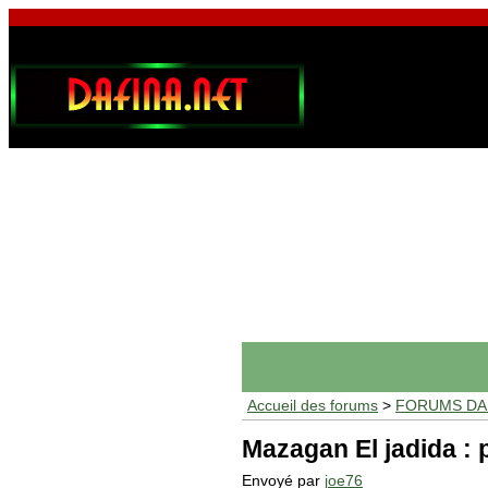
Accueil des forums
>
FORUMS DAF
Mazagan El jadida : p
Envoyé par
joe76