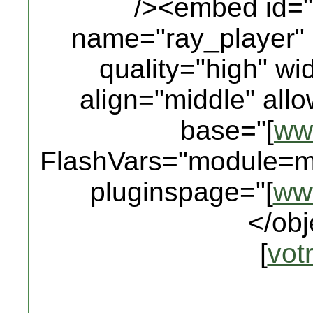
/><embed id=
name="ray_player" 
quality="high" wi
align="middle" all
base="[
ww
FlashVars="module=m
pluginspage="[
ww
</obj
[
vot