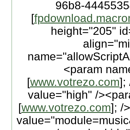
96b8-4445535
[
fpdownload.macro
height="205" id
align="m
name="allowScriptA
<param name
[
www.votrezo.com
]
value="high" /><pa
[
www.votrezo.com
]; 
value="module=music