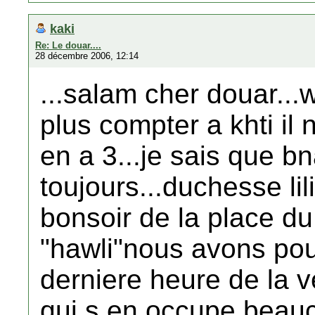
kaki
Re: Le douar....
28 décembre 2006, 12:14
...salam cher douar...w
plus compter a khti il n
en a 3...je sais que bn
toujours...duchesse lil
bonsoir de la place du
"hawli"nous avons pou
derniere heure de la ve
qui s en occupe beau