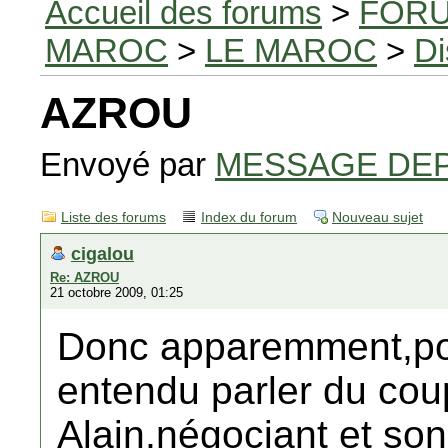
Accueil des forums
>
FORU
MAROC
>
LE MAROC
>
Di
AZROU
Envoyé par
MESSAGE DE
Liste des forums
Index du forum
Nouveau sujet
cigalou
Re: AZROU
21 octobre 2009, 01:25
Donc apparemment,pour
entendu parler du c
Alain,négociant et s