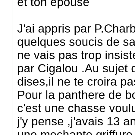
et ton épouse
J'ai appris par P.Char
quelques soucis de s
ne vais pas trop insist
par Cigalou .Au sujet 
dises,il ne te croira pa
Pour la panthere de bot
c'est une chasse voul
j'y pense ,j'avais 13 a
une mechante griffure