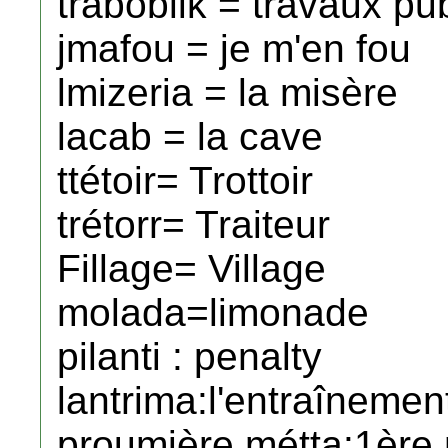
traboblik = travaux pu
jmafou = je m'en fou
lmizeria = la misère
lacab = la cave
ttétoir= Trottoir
trétorr= Traiteur
Fillage= Village
molada=limonade
pilanti : penalty
lantrima:l'entraînemen
proumière métta:1ère