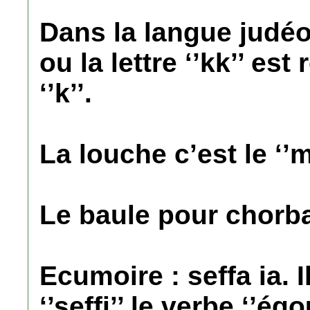
Dans la langue judéo 
ou la lettre ‘’kk’’ est
‘’k’’.
La louche c’est le ‘’
Le baule pour chorba 
Ecumoire : seffa ia. 
‘’seffi’’ le verbe ‘’égo