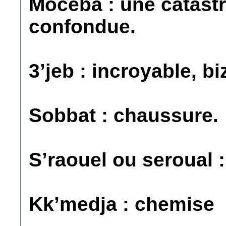
Mocéba : une catast
confondue.
3’jeb : incroyable, 
Sobbat : chaussure.
S’raouel ou seroual 
Kk’medja : chemise