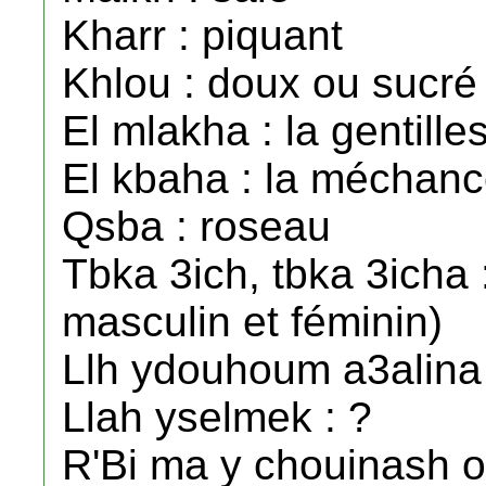
Kharr : piquant
Khlou : doux ou sucré
El mlakha : la gentille
El kbaha : la méchanc
Qsba : roseau
Tbka 3ich, tbka 3icha 
masculin et féminin)
Llh ydouhoum a3alina 
Llah yselmek : ?
R'Bi ma y chouinash 