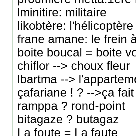
lminitire: militaire
likobtère: l'hélicoptère
frane amane: le frein 
boite boucal = boite v
chiflor --> choux fleur
lbartma --> l'appartem
çafariane ! ? -->ça fait 
ramppa ? rond-point
bitagaze ? butagaz
La foute = La faute