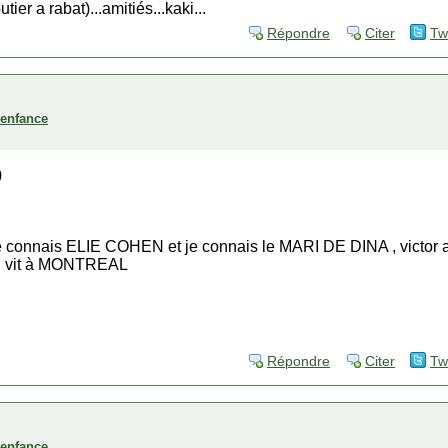
ier a rabat)...amitiés...kaki...
Répondre
Citer
Tw
'enfance
)
je connais ELIE COHEN et je connais le MARI DE DINA , victor a
l vit à MONTREAL
Répondre
Citer
Tw
'enfance