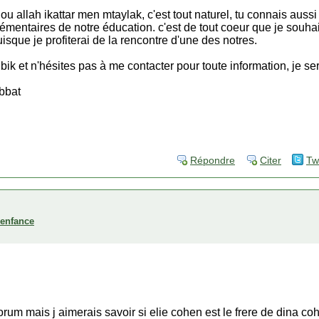
u allah ikattar men mtaylak, c'est tout naturel, tu connais auss
lémentaires de notre éducation. c'est de tout coeur que je souhai
uisque je profiterai de la rencontre d'une des notres.
ik et n'hésites pas à me contacter pour toute information, je ser
abbat
Répondre
Citer
Tw
'enfance
forum mais j aimerais savoir si elie cohen est le frere de dina c