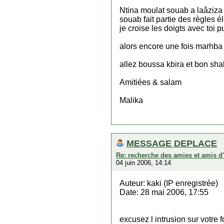
Ntina moulat souab a laâziza o
souab fait partie des règles é
je croise les doigts avec toi p
alors encore une fois marhba b
allez boussa kbira et bon sh
Amitiées & salam
Malika
MESSAGE DEPLACE
Re: recherche des amies et amis d
04 juin 2006, 14:14
Auteur: kaki (IP enregistrée)
Date: 28 mai 2006, 17:55
excusez l intrusion sur votre 