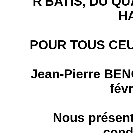
R'BATIS, DU Q
H
POUR TOUS CEU
Jean-Pierre BEN
fév
Nous présent
cond