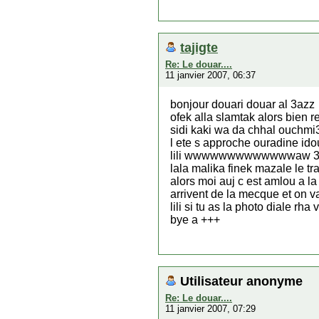
tajigte
Re: Le douar....
11 janvier 2007, 06:37
bonjour douari douar al 3azz
ofek alla slamtak alors bien r
sidi kaki wa da chhal ouchmi3
l ete s approche ouradine id
lili wwwwwwwwwwwwwaw 3la 
lala malika finek mazale le t
alors moi auj c est amlou a la
arrivent de la mecque et on v
lili si tu as la photo diale rha 
bye a +++
Utilisateur anonyme
Re: Le douar....
11 janvier 2007, 07:29