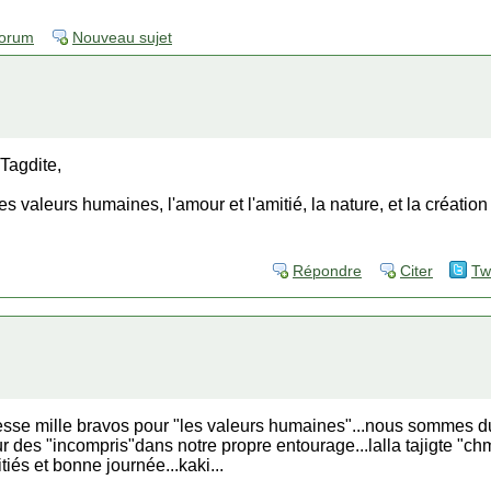
forum
Nouveau sujet
Tagdite,
les valeurs humaines, l'amour et l'amitié, la nature, et la création 
Répondre
Citer
Tw
hesse mille bravos pour "les valeurs humaines"...nous sommes 
 des "incompris"dans notre propre entourage...lalla tajigte "chm
és et bonne journée...kaki...