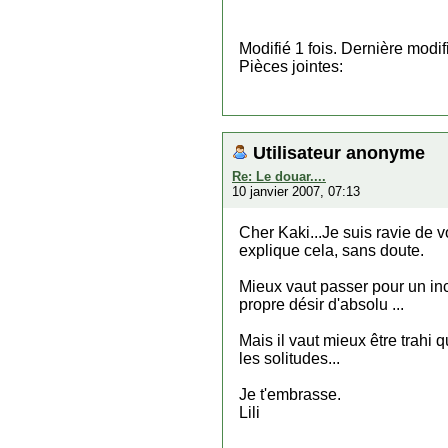
Modifié 1 fois. Dernière modi
Pièces jointes:
Utilisateur anonyme
Re: Le douar....
10 janvier 2007, 07:13
Cher Kaki...Je suis ravie de v
explique cela, sans doute.
Mieux vaut passer pour un inco
propre désir d'absolu ...
Mais il vaut mieux être trahi 
les solitudes...
Je t'embrasse.
Lili