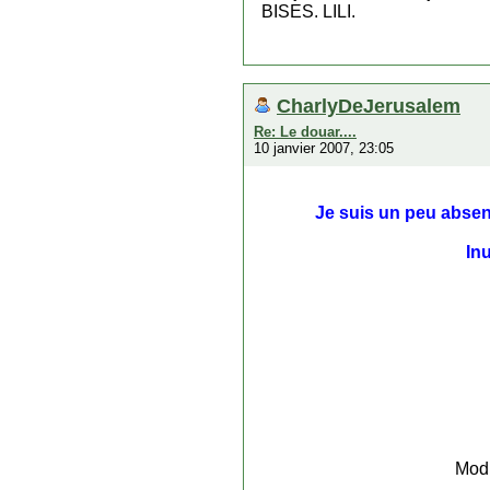
BISES. LILI.
CharlyDeJerusalem
Re: Le douar....
10 janvier 2007, 23:05
Je suis un peu absent
Inu
Modi