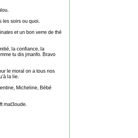
lou.
 les soirs ou quoi.
inates et un bon verre de thé
itié, la confiance, la
comme tu dis jmanfo. Bravo
pour le moral on a tous nos
'à la lie.
mentine, Micheline, Bébé
eft mat3oude.