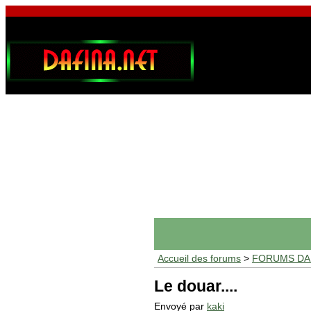
Accueil des forums
>
FORUMS DAF
Le douar....
Envoyé par
kaki