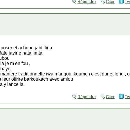
Répondre
Citer
Tw
eposer et achnou jabti lina
ate jayine hata limta
oubou
je m en fou ,
rabaye
 maniere traditionnelle iwa mangoulikoumch c est dur et long , on
a leur offrire barkoukach avec amlou
va y lance la
Répondre
Citer
Tw