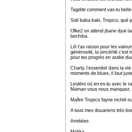
Tagdite comment vas-tu belle 
Sidi baba kaki, Tropico, qué 
Ofke2 on attend jbane dyal la
bechiba.
Lili t'as raison pour les valeu
générosité, la sincérité c'es
pour tes progrès en arabe dia
Charly, l'essentiel dans la vi
moments de blues, il faut juste
Lestéro où en es-tu avec le 
Maman vous nous manquez, fai
Maître Tropico fayne mchiti ou
A tous mes douariens très bo
Amitiées
Malika