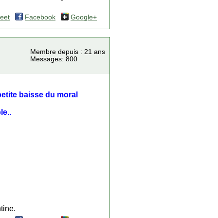
eet
Facebook
Google+
Membre depuis : 21 ans
Messages: 800
petite baisse du moral
le..
tine.