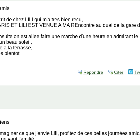
amis
it de chez LILI qui m'a tres bien recu,
PARIS ET LILI EST VENUE A MA REncontre au quai de la gare
suite on est allee faire une marche d'une heure en admirant le
n beau soleil,
e a la terrasse,
s bientot.
Répondre
Citer
Tw
iens,
imaginer ce que j'envie Lili, profitez de ces belles journées a
 ne vaut l'amitié.