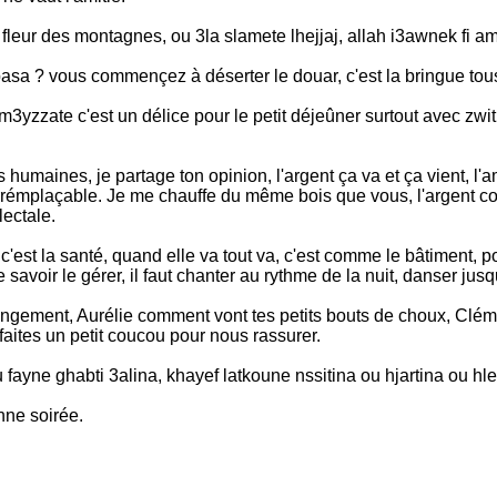
fleur des montagnes, ou 3la slamete lhejjaj, allah i3awnek fi am
pasa ? vous commençez à déserter le douar, c'est la bringue tous
m3yzzate c'est un délice pour le petit déjeûner surtout avec zwit
rs humaines, je partage ton opinion, l'argent ça va et ça vient, l'am
t irrémplaçable. Je me chauffe du même bois que vous, l'argent 
lectale.
e c'est la santé, quand elle va tout va, c'est comme le bâtiment, 
 savoir le gérer, il faut chanter au rythme de la nuit, danser jusqu
rangement, Aurélie comment vont tes petits bouts de choux, Clé
tes un petit coucou pour nous rassurer.
 fayne ghabti 3alina, khayef latkoune nssitina ou hjartina ou hl
nne soirée.