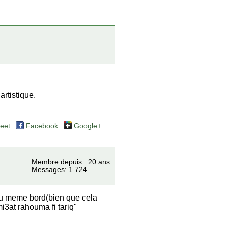
artistique.
eet
Facebook
Google+
Membre depuis : 20 ans
Messages: 1 724
du meme bord(bien que cela
i3at rahouma fi tariq"