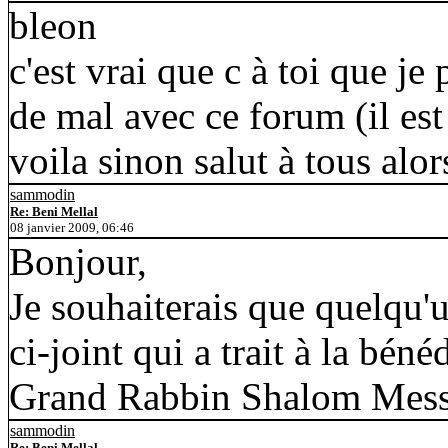
bleon
c'est vrai que c à toi que je
de mal avec ce forum (il es
voila sinon salut à tous alor
sammodin
Re: Beni Mellal
08 janvier 2009, 06:46
Bonjour,
Je souhaiterais que quelqu'
ci-joint qui a trait à la bén
Grand Rabbin Shalom Messa
sammodin
Re: Beni Mellal