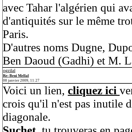
avec Tahar l'algérien qui av
d'antiquités sur le même trot
Paris.
D'autres noms Dugne, Dupou
Ben Daoud (Gadhi) et M. Lâ
ogzilal
Re: Beni Mellal
08 janvier 2009, 11:27
Voici un lien,
cliquez ici
ve
crois qu'il n'est pas inutile
diagonale.
Suchet
, tu trouveras en pa