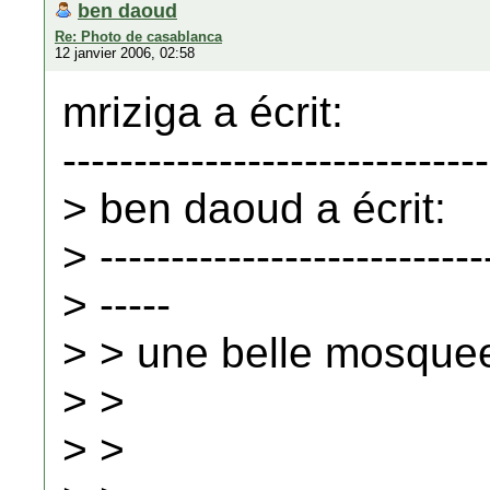
ben daoud
Re: Photo de casablanca
12 janvier 2006, 02:58
mriziga a écrit:
------------------------------
> ben daoud a écrit:
> ---------------------------
> -----
> > une belle mosque
> >
> >