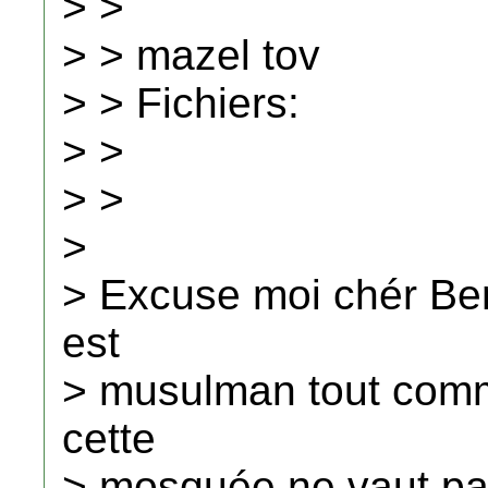
> >
> > mazel tov
> > Fichiers:
> >
> >
>
> Excuse moi chér Be
est
> musulman tout comm
cette
> mosquée ne vaut pas 