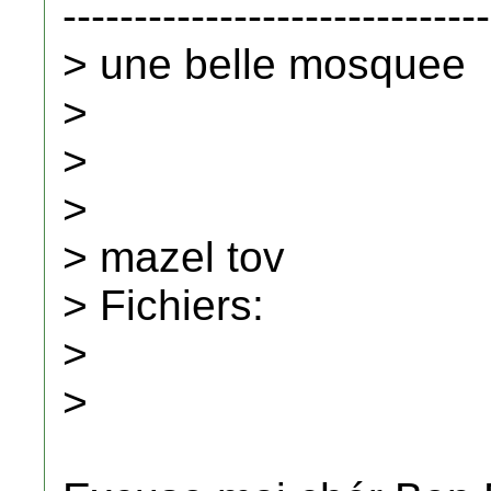
------------------------------
> une belle mosquee
>
>
>
> mazel tov
> Fichiers:
>
>