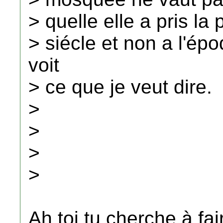
> quelle elle a pris l
> siécle et non a l'ép
voit
> ce que je veut dire.
>
>
>
>
Ah toi tu cherche à fai