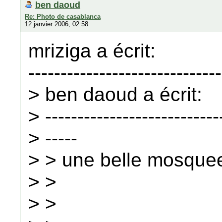
ben daoud
Re: Photo de casablanca
12 janvier 2006, 02:58
mriziga a écrit:
------------------------------
> ben daoud a écrit:
> ---------------------------
> -----
> > une belle mosque
> >
> >