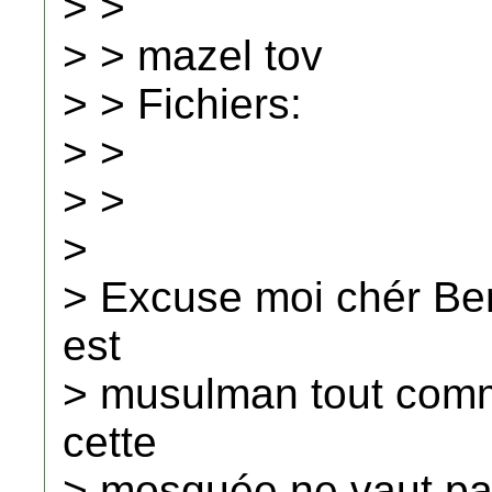
> >
> > mazel tov
> > Fichiers:
> >
> >
>
> Excuse moi chér Be
est
> musulman tout comm
cette
> mosquée ne vaut pas 