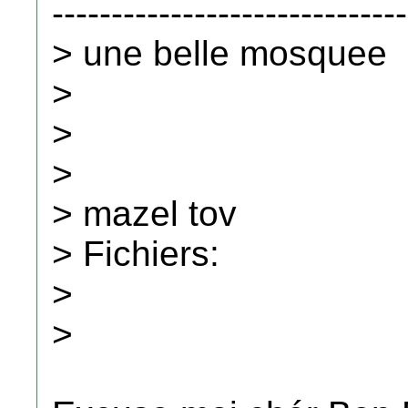
------------------------------
> une belle mosquee
>
>
>
> mazel tov
> Fichiers:
>
>