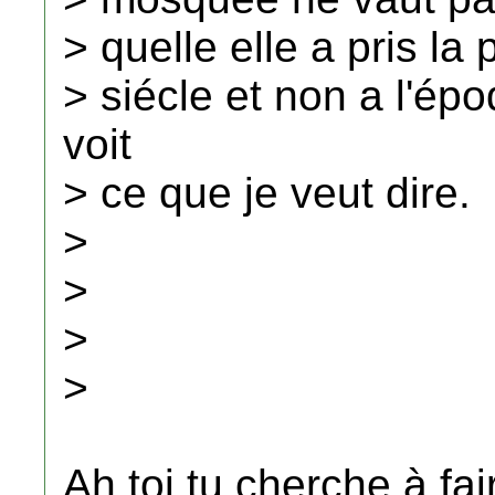
> quelle elle a pris l
> siécle et non a l'ép
voit
> ce que je veut dire.
>
>
>
>
Ah toi tu cherche à fai