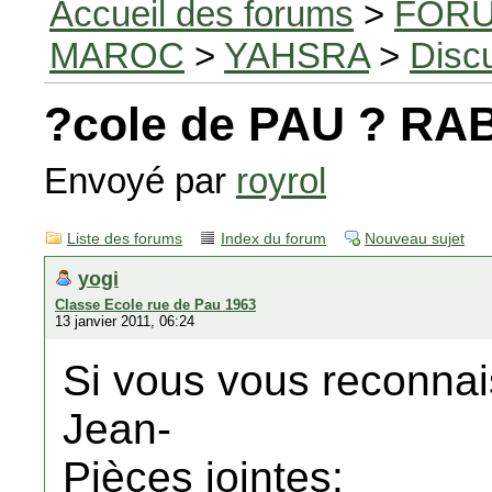
Accueil des forums
>
FORU
MAROC
>
YAHSRA
>
Disc
?cole de PAU ? RA
Envoyé par
royrol
Liste des forums
Index du forum
Nouveau sujet
yogi
Classe Ecole rue de Pau 1963
13 janvier 2011, 06:24
Si vous vous reconnais
Jean-
Pièces jointes: