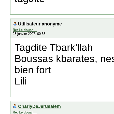
Utilisateur anonyme
Re: Le douar....
23 janvier 2007, 00:55
Tagdite Tbark'llah
Boussas kbarates, nes
bien fort
Lili
CharlyDeJerusalem
Re: Le douar....