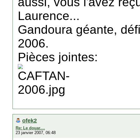
aussi, vous l'avez reçu
Laurence...
Gandoura géante, défil
2006.
Pièces jointes:
ofek2
Re: Le douar....
23 janvier 2007, 06:48