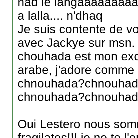
had le langaaaaaaaaa
a lalla.... n'dhaq
Je suis contente de vo
avec Jackye sur msn.
chouhada est mon excp
arabe, j'adore comme 
chnouhada?chnouha
chnouhada?chnouha
Oui Lestero nous somm
fragilates!!! je ne te 